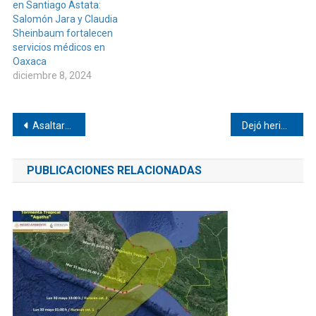
en Santiago Astata:
Salomón Jara y Claudia
Sheinbaum fortalecen
servicios médicos en
Oaxaca
diciembre 8, 2024
Navegación
Asaltaron el Ok de Pinotepa
Dejó heridos a dos expresidente de Ipalapa
de
PUBLICACIONES RELACIONADAS
entradas