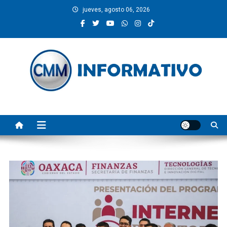
Saltar
jueves, agosto 06, 2026
al
contenido
CMM INFORMATIVO
Noticias de Pinotepa Nacional y la Costa de Oaxaca. Generamos y
producimos la información.