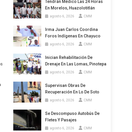
Tendrán Médico Las 24 Horas
En Morelos, Huazolotitlán
agosto 6, 2026
CMM
Irma Juan Carlos Coordina
Foros Indígenas En Chayuco
agosto 6, 2026
CMM
Inician Rehabilitación De
os
Drenaje En Las Lomas, Pinotepa
agosto 6, 2026
CMM
a
Supervisan Obras De
Recuperación En Lo De Soto
agosto 6, 2026
CMM
Se Descompuso Autobús De
Fletes Y Pasajes
agosto 6, 2026
CMM