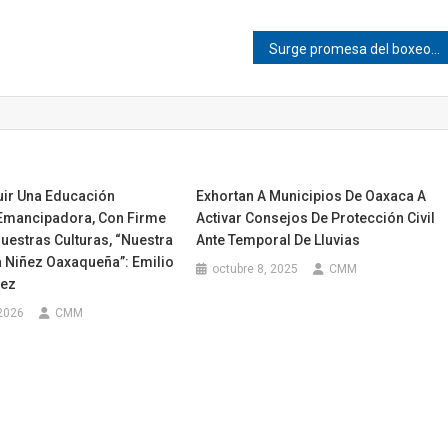
Surge promesa del boxeo en Huazolotitlán
uir Una Educación
Exhortan A Municipios De Oaxaca A
Emancipadora, Con Firme
Activar Consejos De Protección Civil
uestras Culturas, “Nuestra
Ante Temporal De Lluvias
a Niñez Oaxaqueña”: Emilio
octubre 8, 2025
CMM
rez
 2026
CMM