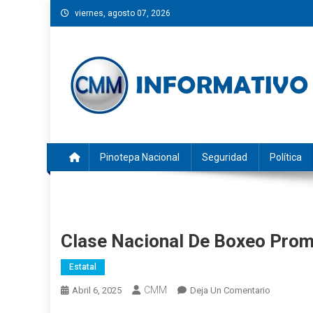
Saltar
viernes, agosto 07, 2026
al
contenido
CMM INFORMATIVO
Noticias de Pinotepa Nacional y la Costa de Oaxaca. Gen
Pinotepa Nacional
Seguridad
Política
Clase Nacional De Boxeo Prom
Estatal
CMM
En
Abril 6, 2025
Deja Un Comentario
Clase