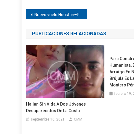
Navegación
Nuevo vuelo Houston–Puerto Escondido abre conexión directa con EE. UU.
de
PUBLICACIONES RELACIONADAS
entradas
Para Constr
Humanista, 
Arraigo En N
Brújula Es L
Montero Pé
febrero 19,
Hallan Sin Vida A Dos Jóvenes
Desaparecidos De La Costa
septiembre 10, 2021
CMM