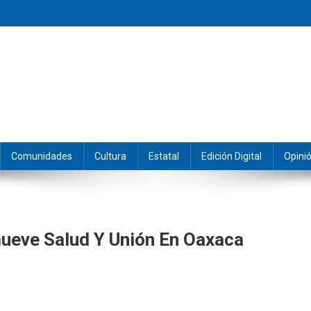
eramos y producimos la información.
Comunidades
Cultura
Estatal
Edición Digital
Opini
ueve Salud Y Unión En Oaxaca