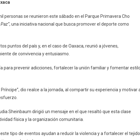
axaca
il personas se reunieron este sábado en el Parque Primavera Cho
 Paz”
, una iniciativa nacional que busca promover el deporte como
tos puntos del país y, en el caso de Oaxaca, reunió a jóvenes,
biente de convivencia y entusiasmo.
a para prevenir adicciones, fortalecer la unión familiar y fomentar estil
ríncipe”, dio realce a la jornada, al compartir su experiencia y motivar 
 esfuerzo.
audia Sheinbaum dirigió un mensaje en el que resaltó que esta clase
ividad física y la organización comunitaria.
te tipo de eventos ayudan a reducir la violencia y a fortalecer el tejido