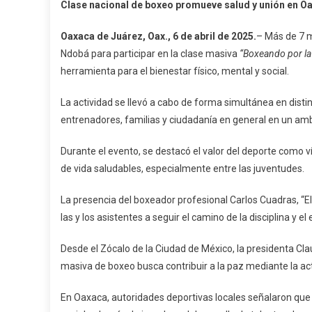
Clase nacional de boxeo promueve salud y unión en O
Nacional
De
Oaxaca de Juárez, Oax., 6 de abril de 2025.
– Más de 7 m
Boxeo
Ndobá para participar en la clase masiva
“Boxeando por la
Promueve
herramienta para el bienestar físico, mental y social.
Salud
Y
La actividad se llevó a cabo de forma simultánea en distin
Unión
entrenadores, familias y ciudadanía en general en un am
En
Oaxaca
Durante el evento, se destacó el valor del deporte como ví
de vida saludables, especialmente entre las juventudes.
La presencia del boxeador profesional Carlos Cuadras, “El P
las y los asistentes a seguir el camino de la disciplina y el
Desde el Zócalo de la Ciudad de México, la presidenta Cl
masiva de boxeo busca contribuir a la paz mediante la act
En Oaxaca, autoridades deportivas locales señalaron que es