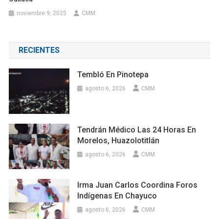
noviembre 9, 2025
CMM
RECIENTES
Tembló En Pinotepa
agosto 6, 2026
CMM
Tendrán Médico Las 24 Horas En
Morelos, Huazolotitlán
agosto 6, 2026
CMM
Irma Juan Carlos Coordina Foros
Indígenas En Chayuco
agosto 6, 2026
CMM