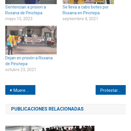
Sentencian a prision a
Se lleva a cabo boteo por
Roxana de Pinotepa
Roxana en Pinotepa
mayo 15, 2023
septiembre 4, 2021
Dejan en prisión a Roxana
de Pinotepa
octubre 23, 2021
Navegación
Muere niño ahogado en Cacahuatepec
Protestaron Telefonistas en Pinotepa
de
PUBLICACIONES RELACIONADAS
entradas