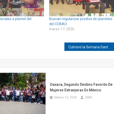
riales a plantel del
Buscan regularizar predios de planteles
del COBAO
marzo 17, 2026
Culminó la Semana Santa en Pinotepa
Oaxaca, Segundo Destino Favorito De
Mujeres Extranjeras En México
febrero 10, 2025
CMM