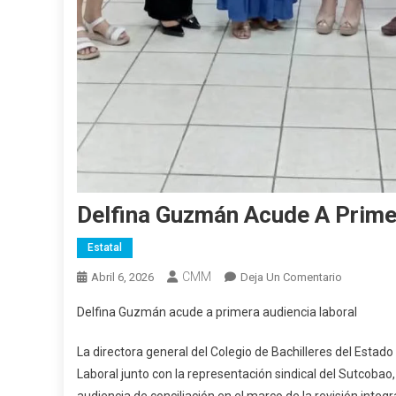
Delfina Guzmán Acude A Prime
Estatal
CMM
En
Abril 6, 2026
Deja Un Comentario
Delfina
Delfina Guzmán acude a primera audiencia laboral
Guzmán
Acude
La directora general del Colegio de Bachilleres del Esta
A
Laboral junto con la representación sindical del Sutcobao
Primera