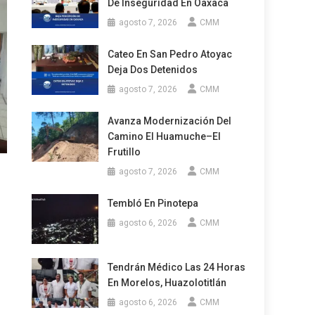
De Inseguridad En Oaxaca
agosto 7, 2026
CMM
Cateo En San Pedro Atoyac
Deja Dos Detenidos
agosto 7, 2026
CMM
Avanza Modernización Del
Camino El Huamuche–El
Frutillo
agosto 7, 2026
CMM
Tembló En Pinotepa
agosto 6, 2026
CMM
Tendrán Médico Las 24 Horas
En Morelos, Huazolotitlán
agosto 6, 2026
CMM