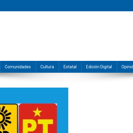
eramos y producimos la información.
Comunidades
Cultura
Estatal
Edición Digital
Opini