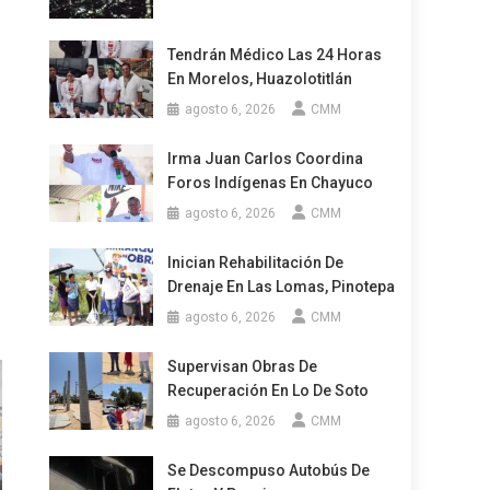
Tendrán Médico Las 24 Horas
En Morelos, Huazolotitlán
agosto 6, 2026
CMM
Irma Juan Carlos Coordina
Foros Indígenas En Chayuco
agosto 6, 2026
CMM
Inician Rehabilitación De
Drenaje En Las Lomas, Pinotepa
agosto 6, 2026
CMM
Supervisan Obras De
Recuperación En Lo De Soto
agosto 6, 2026
CMM
Se Descompuso Autobús De