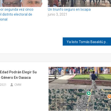
or segunda vez cinco
Un triunfo seguro en Ixcapa
 distrito electoral de
junio 3, 2021
ional
1
Ya listo Tomás Basaldú para recuperar Pinotepa
Edad Podrán Elegir Su
e Género En Oaxaca
 2021
CMM