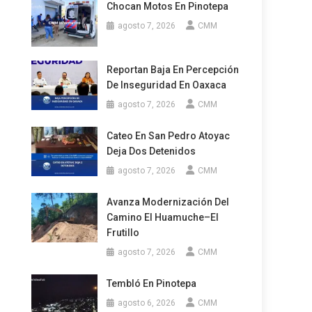
Chocan Motos En Pinotepa
agosto 7, 2026
CMM
Reportan Baja En Percepción
De Inseguridad En Oaxaca
agosto 7, 2026
CMM
Cateo En San Pedro Atoyac
Deja Dos Detenidos
agosto 7, 2026
CMM
Avanza Modernización Del
Camino El Huamuche–El
Frutillo
agosto 7, 2026
CMM
Tembló En Pinotepa
agosto 6, 2026
CMM