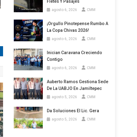
Fletes Y Pasajes
agosto 6, 2026
CMM
¡Orgullo Pinotepense Rumbo A
La Copa Chivas 2026!
agosto 6, 2026
CMM
Inician Caravana Creciendo
Contigo
agosto 6, 2026
CMM
Auberto Ramos Gestiona Sede
De La UABJO En Jamiltepec
agosto 5, 2026
CMM
Da Soluciones El Lic. Gera
agosto 5, 2026
CMM