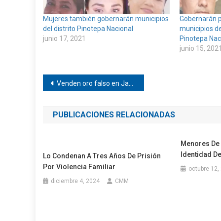
Mujeres también gobernarán municipios
Gobernarán p
del distrito Pinotepa Nacional
municipios del
junio 17, 2021
Pinotepa Nac
junio 15, 202
Navegación
Venden oro falso en Jamiltepec y Pinotepa
de
PUBLICACIONES RELACIONADAS
entradas
Menores De 
Identidad D
Lo Condenan A Tres Años De Prisión
Por Violencia Familiar
octubre 12,
diciembre 4, 2024
CMM