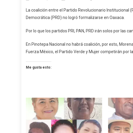
Fracas
La coalición entre el Partido Revolucionario Institucional 
Coalici
Democrática (PRD) no logró formalizarse en Oaxaca.
PRI,
PAN,
Por lo que los partidos PRI, PAN, PRD irán solos por las c
PRD
En
En
Pinotepa Nacional no habrá coalición, por esto, Moren
Oaxaca
Fuerza México, el Partido Verde y Mujer competirán por l
Me gusta esto: