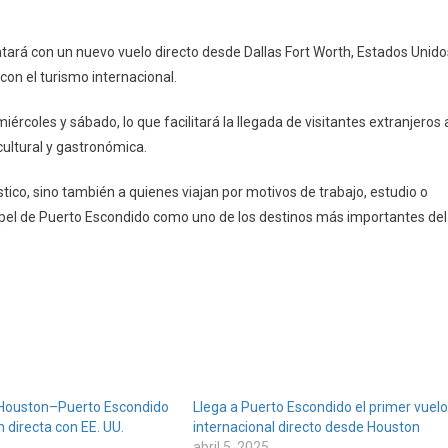
ntará con un nuevo vuelo directo desde Dallas Fort Worth, Estados Unido
on el turismo internacional.
ércoles y sábado, lo que facilitará la llegada de visitantes extranjeros 
cultural y gastronómica.
do
stico, sino también a quienes viajan por motivos de trabajo, estudio o
papel de Puerto Escondido como uno de los destinos más importantes del
 Houston–Puerto Escondido
Llega a Puerto Escondido el primer vuelo
 directa con EE. UU.
internacional directo desde Houston
abril 5, 2025