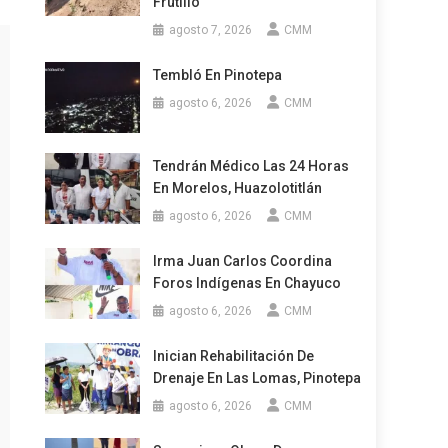
Frutillo
agosto 7, 2026
CMM
Tembló En Pinotepa
agosto 6, 2026
CMM
Tendrán Médico Las 24 Horas
En Morelos, Huazolotitlán
agosto 6, 2026
CMM
Irma Juan Carlos Coordina
Foros Indígenas En Chayuco
agosto 6, 2026
CMM
Inician Rehabilitación De
Drenaje En Las Lomas, Pinotepa
agosto 6, 2026
CMM