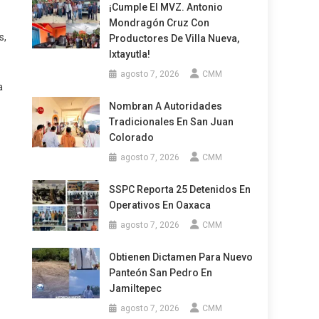
¡Cumple El MVZ. Antonio
Mondragón Cruz Con
s,
Productores De Villa Nueva,
Ixtayutla!
agosto 7, 2026
CMM
a
Nombran A Autoridades
Tradicionales En San Juan
Colorado
agosto 7, 2026
CMM
SSPC Reporta 25 Detenidos En
Operativos En Oaxaca
agosto 7, 2026
CMM
Obtienen Dictamen Para Nuevo
Panteón San Pedro En
Jamiltepec
agosto 7, 2026
CMM