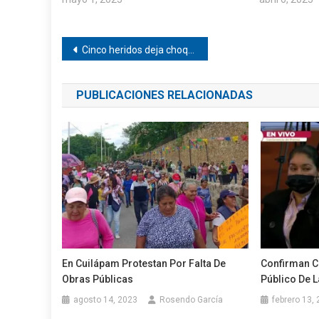
Navegación
Cinco heridos deja choque cerca de Pinotepa
de
PUBLICACIONES RELACIONADAS
entradas
En Cuilápam Protestan Por Falta De
Confirman C
Obras Públicas
Público De 
agosto 14, 2023
Rosendo García
febrero 13,