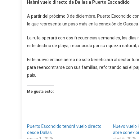
Habrá vuelo directo de Dallas a Puerto Escondido
Vuelo
Directo
A partir del próximo 3 de diciembre, Puerto Escondido co
De
lo que representa un paso más en la conexión de Oaxaca c
Dallas
A
La ruta operará con dos frecuencias semanales, los días mi
Puerto
este destino de playa, reconocido por su riqueza natural, 
Escondi
Este nuevo enlace aéreo no solo beneficiará al sector turí
para reencontrarse con sus familias, reforzando así el 
país.
Me gusta esto:
Puerto Escondido tendrá vuelo directo
Nuevo vuelo
desde Dallas
abre conexión
mayo 1, 2025
abril 6, 2025