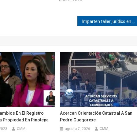
Imparten taller jurídico en Pinotepa
ambios En El Registro
Acercan Orientación Catastral A San
La Propiedad En Pinotepa
Pedro Guegorexe
 2023
CMM
agosto 7, 2026
CMM