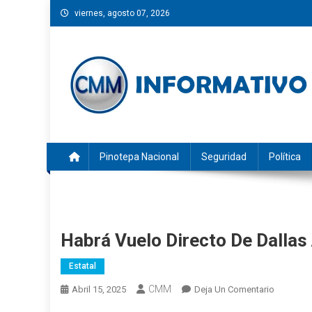
Saltar
viernes, agosto 07, 2026
al
contenido
CMM INFORMATIVO
Noticias de Pinotepa Nacional y la Costa de Oaxaca. Gen
Pinotepa Nacional
Seguridad
Política
Habrá Vuelo Directo De Dallas
Estatal
CMM
En
Abril 15, 2025
Deja Un Comentario
Habrá