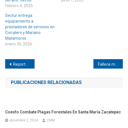
del año: Sectur
junio 7, 2025
febrero 4, 2025
Sectur entrega
equipamiento a
prestadores de servicios en
Corralero y Mariano
Matamoros
enero 30, 2026
Navegación
Reportan posible desabasto de gas LP en Oaxaca; llaman a la calma y a planificar pedidos
Fallece motociclista en Pinotepa Nacional
de
PUBLICACIONES RELACIONADAS
entradas
Coesfo Combate Plagas Forestales En Santa María Zacatepec
diciembre 2, 2024
CMM