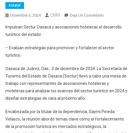
Estatal
CMM
En
Diciembre 3, 2024
Deja Un Comentario
Impulsan
Impulsan Sectur Oaxaca y asociaciones hoteleras el desarrollo
Sectur
turístico del estado
Oaxaca
Y
– Evalúan estrategias para promover y fortalecer el sector
Asociaciones
turístico.
Hoteleras
El
Oaxaca de Juárez, Oax., 3 de diciembre de 2024. La Secretaría de
Desarrollo
Turismo del Estado de Oaxaca (Sectur) llevó a cabo una mesa de
Turístico
trabajo con representantes de asociaciones hoteleras y
Del
Estado
moteleras para analizar los avances del sector turístico en 2024 y
diseñar estrategias de cara al próximo año.
Encabezada por la titular de la dependencia, Saymi Pineda
Velasco, la reunión abordó temas clave como el fortalecimiento
de la promoción turística en mercados estratégicos, la