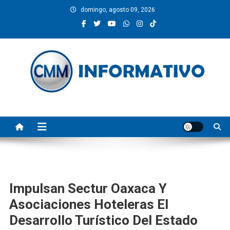
Saltar
domingo, agosto 09, 2026
al
contenido
CMM INFORMATIVO
Noticias de Pinotepa Nacional y la Costa de Oaxaca. Generamos y
producimos la información.
Impulsan Sectur Oaxaca Y
Asociaciones Hoteleras El
Desarrollo Turístico Del Estado