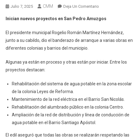
CMM
En
Julio 7, 2025
Deja Un Comentario
Inician
Inician nuevos proyectos en San Pedro Amuzgos
Nuevos
Proyectos
El presidente municipal Rogelio Román Martínez Hernández,
En
junto a su cabildo, dio el banderazo de arranque a varias obras en
San
diferentes colonias y barrios del municipio.
Pedro
Amuzgos
Algunas ya están en proceso y otras están por iniciar. Entre los
proyectos destacan:
Rehabilitación del sistema de agua potable en la zona escolar
de la colonia Leyes de Reforma.
Mantenimiento de la red eléctrica en el Barrio San Nicolás.
Rehabilitación del alumbrado público en la colonia Centro.
Ampliación de la red de distribución y línea de conducción de
agua potable en el Barrio Santiago Apóstol.
El edil aseguró que todas las obras se realizarán respetando las