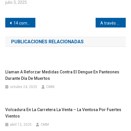
julio 3, 2025
Navegación
14 comunidades de Tututepec reciben constancia como pueblos indígenas
A través de 21 brigadas de COESFO, la Primavera Oaxaqueña atiende de manera oportuna las afectaciones del huracán Erick en la Costa
de
PUBLICACIONES RELACIONADAS
entradas
Llaman A Reforzar Medidas Contra El Dengue En Panteones
Durante Día De Muertos
octubre 24, 2025
CMM
Volcadura En La Carretera La Venta – La Ventosa Por Fuertes
Vientos
abril 12, 2025
CMM