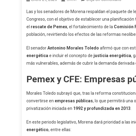
Leyes
Las y los senadores de Morena respaldan el paquete de l
Secunda
Congreso, con el objetivo de establecer una planificación
Garantiz
el
rescate de Pemex
, el fortalecimiento de la
Comisión F
Electric
población, revirtiendo los efectos de las reformas neolibe
Barata
Y
El senador
Antonino Morales Toledo
afirmó que con esta
Fortalec
El
energética
e incluir el concepto de
justicia energética
, 
Plan
más vulnerables, además de cubrir la demanda derivada 
México:
Pemex y CFE: Empresas pú
Antonin
Morales
Morales Toledo subrayó que, tras la reforma constitucion
convertirse en
empresas públicas
, lo que permitirá una 
privatización iniciada en
1992 y profundizada en 2013
.
En este periodo legislativo, Morena dará prioridad a las i
energético
, entre ellas: