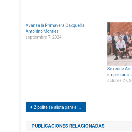
Avanza la Primavera Oaxqueña:
Antonino Morales
septiembre 7, 2024
Se reúne Ant
empresarial 
octubre 27, 
Navegación
Zipolite se alista para el Décimo Encuentro Nudista 2025
de
PUBLICACIONES RELACIONADAS
entradas