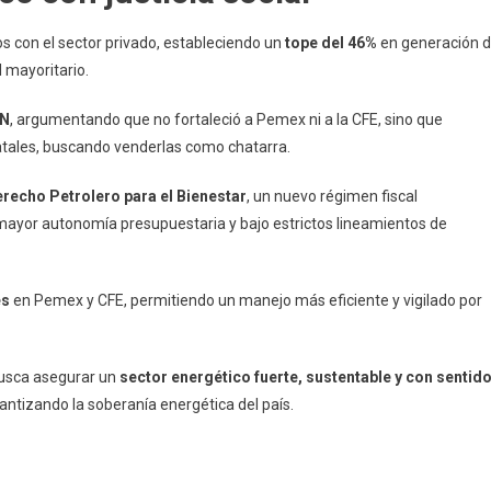
s con el sector privado, estableciendo un
tope del 46%
en generación 
l mayoritario.
AN
, argumentando que no fortaleció a Pemex ni a la CFE, sino que
atales, buscando venderlas como chatarra.
recho Petrolero para el Bienestar
, un nuevo régimen fiscal
 mayor autonomía presupuestaria y bajo estrictos lineamientos de
es
en Pemex y CFE, permitiendo un manejo más eficiente y vigilado por
busca asegurar un
sector energético fuerte, sustentable y con sentid
antizando la soberanía energética del país.