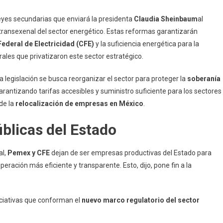
eyes secundarias que enviará la presidenta
Claudia Sheinbaum
al
rias
 transexenal del sector energético. Estas reformas garantizarán
arán
ederal de Electricidad (CFE)
y la suficiencia energética para la
idad
rales que privatizaron este sector estratégico.
 legislación se busca reorganizar el sector para proteger la
soberanía
erán
garantizando tarifas accesibles y suministro suficiente para los sectores
de la
relocalización de empresas en México
.
blicas del Estado
o
al,
Pemex y CFE
dejan de ser empresas productivas del Estado para
operación más eficiente y transparente. Esto, dijo, pone fin a la
niciativas que conforman el
nuevo marco regulatorio del sector