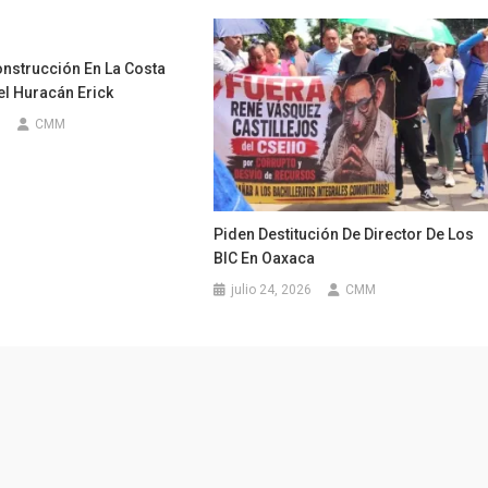
nstrucción En La Costa
el Huracán Erick
5
CMM
Piden Destitución De Director De Los
BIC En Oaxaca
julio 24, 2026
CMM