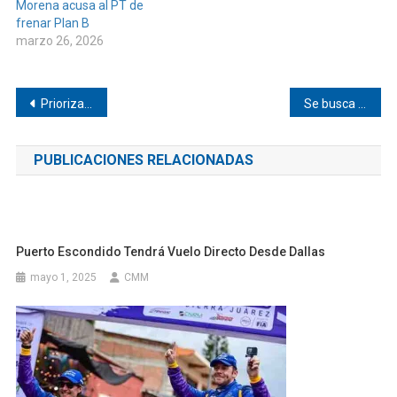
Morena acusa al PT de
frenar Plan B
marzo 26, 2026
Navegación
Priorizan obras en Chayuco
Se busca a becerro bebé en Chayuco
de
PUBLICACIONES RELACIONADAS
entradas
Puerto Escondido Tendrá Vuelo Directo Desde Dallas
mayo 1, 2025
CMM