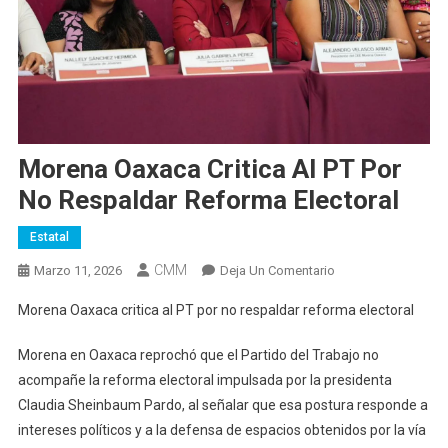
Morena Oaxaca Critica Al PT Por
No Respaldar Reforma Electoral
Estatal
CMM
En
Marzo 11, 2026
Deja Un Comentario
Morena
Morena Oaxaca critica al PT por no respaldar reforma electoral
Oaxaca
Critica
Morena en Oaxaca reprochó que el Partido del Trabajo no
Al
acompañe la reforma electoral impulsada por la presidenta
PT
Claudia Sheinbaum Pardo, al señalar que esa postura responde a
Por
intereses políticos y a la defensa de espacios obtenidos por la vía
No