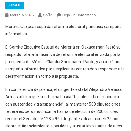
Estatal
CMM
En
Marzo 5, 2026
Deja Un Comentario
Morena
Morena Oaxaca respalda reforma electoral y anuncia campaña
Oaxaca
informativa
Respalda
Reforma
El Comité Ejecutivo Estatal de Morena en Oaxaca manifestó su
Electoral
respaldo total a la iniciativa de reforma electoral enviada por la
Y
presidenta de México, Claudia Sheinbaum Pardo, y anunció una
Anuncia
Campaña
campaña informativa para explicar su contenido y responder a la
Informativa
desinformación en torno a la propuesta.
En conferencia de prensa, el dirigente estatal Alejandro Velasco
Armas afirmó que la reforma busca “fortalecer la democracia
con austeridad y transparencia”, al mantener 500 diputaciones
federales, pero modificar la forma de elección de 200 curules;
reducir el Senado de 128 a 96 integrantes; disminuir en 25 por
ciento el financiamiento a partidos y ajustar los salarios de altos