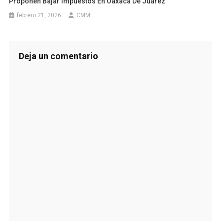
Proponen Bajar Impuestos En Oaxaca De Juárez
febrero 21, 2026
CMM
Deja un comentario