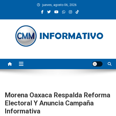
Saltar
jueves, agosto 06, 2026
al
contenido
CMM INFORMATIVO
Noticias de Pinotepa Nacional y la Costa de Oaxaca. Generamos y
producimos la información.
Morena Oaxaca Respalda Reforma
Electoral Y Anuncia Campaña
Informativa