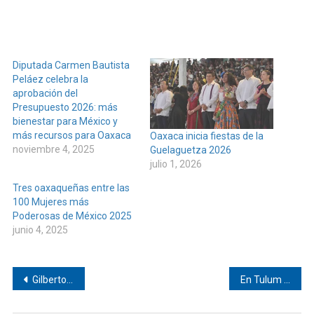
Diputada Carmen Bautista
Peláez celebra la
aprobación del
Presupuesto 2026: más
bienestar para México y
más recursos para Oaxaca
Oaxaca inicia fiestas de la
noviembre 4, 2025
Guelaguetza 2026
julio 1, 2026
Tres oaxaqueñas entre las
100 Mujeres más
Poderosas de México 2025
junio 4, 2025
Navegación
Gilberto Melo reconoce labor sindical del ICEO
En Tulum será coronada chica trans de El Ciruelo
de