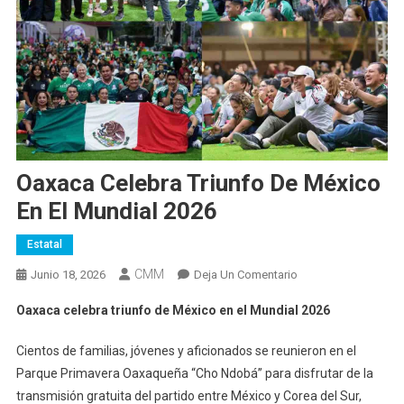
Oaxaca Celebra Triunfo De México
En El Mundial 2026
Estatal
CMM
En
Junio 18, 2026
Deja Un Comentario
Oaxaca
Oaxaca celebra triunfo de México en el Mundial 2026
Celebra
Triunfo
Cientos de familias, jóvenes y aficionados se reunieron en el
De
Parque Primavera Oaxaqueña “Cho Ndobá” para disfrutar de la
México
transmisión gratuita del partido entre México y Corea del Sur,
En