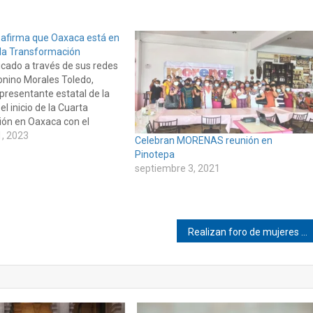
 afirma que Oaxaca está en
 la Transformación
cado a través de sus redes
onino Morales Toledo,
presentante estatal de la
l inicio de la Cuarta
ón en Oaxaca con el
l Ingeniero Salomón Jara
, 2023
Celebran MORENAS reunión en
bernador.Morales resaltó
Pinotepa
ento otorgado por el
septiembre 3, 2021
nal de Evaluación de la
Realizan foro de mujeres en Pinotepa