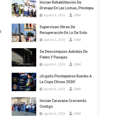
Inician Rehabilitación De
Drenaje En Las Lomas, Pinotepa
agosto 6, 2026
CMM
Supervisan Obras De
l
Recuperación En Lo De Soto
agosto 6, 2026
CMM
Se Descompuso Autobús De
Fletes Y Pasajes
agosto 6, 2026
CMM
¡Orgullo Pinotepense Rumbo A
La Copa Chivas 2026!
agosto 6, 2026
CMM
Inician Caravana Creciendo
Contigo
agosto 6, 2026
CMM