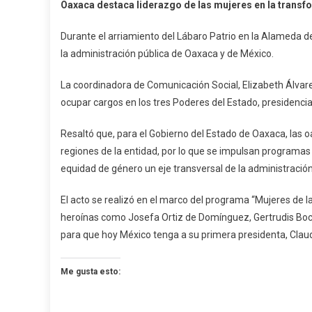
Oaxaca destaca liderazgo de las mujeres en la trans
De
Li
Durante el arriamiento del Lábaro Patrio en la Alameda d
D
la administración pública de Oaxaca y de México.
La
Mu
La coordinadora de Comunicación Social, Elizabeth Álvarez
En
ocupar cargos en los tres Poderes del Estado, presidenci
La
Tr
Resaltó que, para el Gobierno del Estado de Oaxaca, las 
regiones de la entidad, por lo que se impulsan programas 
equidad de género un eje transversal de la administración
El acto se realizó en el marco del programa “Mujeres de 
heroínas como Josefa Ortiz de Domínguez, Gertrudis Boc
para que hoy México tenga a su primera presidenta, Cla
Me gusta esto: