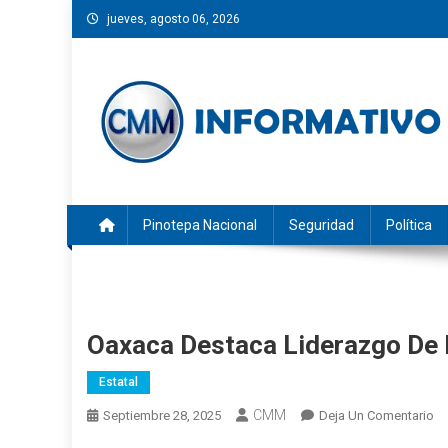
Saltar
jueves, agosto 06, 2026
al
contenido
CMM INFORMATIVO
Noticias de Pinotepa Nacional y la Costa de Oaxaca. Gen
Pinotepa Nacional
Seguridad
Política
Oaxaca Destaca Liderazgo De 
Estatal
CMM
En
Septiembre 28, 2025
Deja Un Comentario
Oa