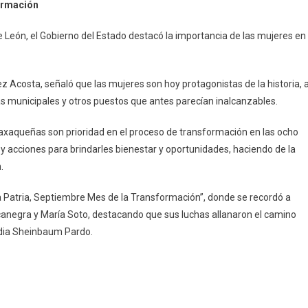
formación
staca
derazgo
e León, el Gobierno del Estado destacó la importancia de las mujeres en
e
s
jeres
 Acosta, señaló que las mujeres son hoy protagonistas de la historia, a
as municipales y otros puestos que antes parecían inalcanzables.
ansformación
oaxaqueñas son prioridad en el proceso de transformación en las ocho
y acciones para brindarles bienestar y oportunidades, haciendo de la
.
la Patria, Septiembre Mes de la Transformación”, donde se recordó a
anegra y María Soto, destacando que sus luchas allanaron el camino
udia Sheinbaum Pardo.