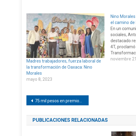
Nino Morales
el camino de
En un comuni
sociales, Ant
destacado re
4T, proclamó e
Transformaci
liderazgo de
noviembre 21
Madres trabajadores, fuerza laboral de
Cruz como Go
la transformación de Oaxaca: Nino
el reconocimi
Morales
Consejo Nacio
mayo 8, 2023
Política…
Navegación
75 mil pesos en premios en torneo de pesca en Corralero
de
PUBLICACIONES RELACIONADAS
entradas