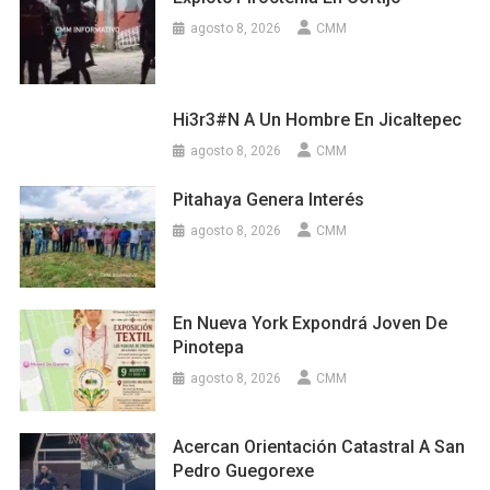
agosto 8, 2026
CMM
Hi3r3#n A Un Hombre En Jicaltepec
agosto 8, 2026
CMM
Pitahaya Genera Interés
agosto 8, 2026
CMM
En Nueva York Expondrá Joven De
Pinotepa
agosto 8, 2026
CMM
Acercan Orientación Catastral A San
Pedro Guegorexe