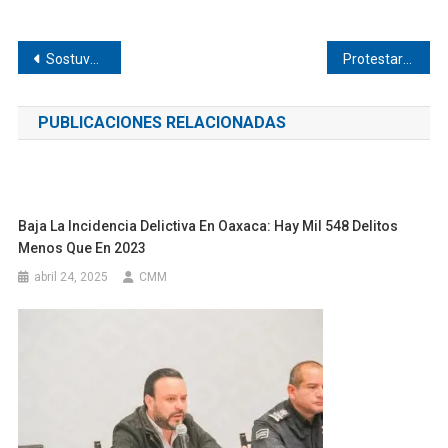
Navegación
Sostuvo reunión Toño Mondragón en Oaxaca
Protestarán en los Cecytes de la Costa
de
PUBLICACIONES RELACIONADAS
entradas
Baja La Incidencia Delictiva En Oaxaca: Hay Mil 548 Delitos
Menos Que En 2023
abril 24, 2025
CMM