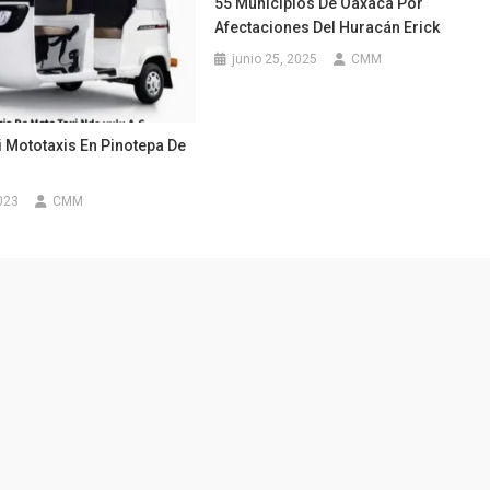
55 Municipios De Oaxaca Por
Afectaciones Del Huracán Erick
junio 25, 2025
CMM
 Mototaxis En Pinotepa De
023
CMM