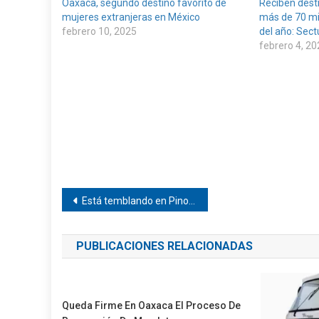
Oaxaca, segundo destino favorito de
Reciben desti
mujeres extranjeras en México
más de 70 mil
febrero 10, 2025
del año: Sect
febrero 4, 20
Navegación
Está temblando en Pinotepa
de
PUBLICACIONES RELACIONADAS
entradas
Queda Firme En Oaxaca El Proceso De