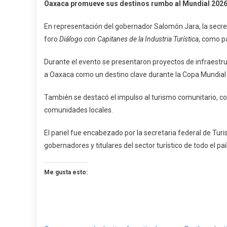
Oaxaca promueve sus destinos rumbo al Mundial 202
Promuev
Sus
En representación del gobernador Salomón Jara, la secre
Destinos
foro
Diálogo con Capitanes de la Industria Turística
, como pa
Rumbo
Al
Durante el evento se presentaron proyectos de infraestruc
Mundial
a Oaxaca como un destino clave durante la Copa Mundial 
2026
También se destacó el impulso al turismo comunitario, con 
comunidades locales.
El panel fue encabezado por la secretaria federal de Tur
gobernadores y titulares del sector turístico de todo el paí
Me gusta esto: