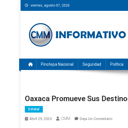
Saltar
viernes, agosto 07, 2026
al
contenido
CMM INFORMATIVO
Noticias de Pinotepa Nacional y la Costa de Oaxaca. Gen
Pinotepa Nacional
Seguridad
Política
Oaxaca Promueve Sus Destino
Estatal
CMM
En
Abril 29, 2025
Deja Un Comentario
Oaxaca