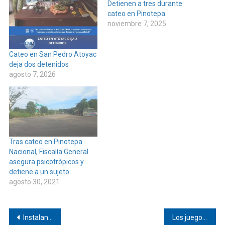
Detienen a tres durante
cateo en Pinotepa
noviembre 7, 2025
Cateo en San Pedro Atoyac
deja dos detenidos
agosto 7, 2026
Tras cateo en Pinotepa
Nacional, Fiscalía General
asegura psicotrópicos y
detiene a un sujeto
agosto 30, 2021
Navegación
Instalan mesa de asesoría legal gratuita en Pinotepa
Los juegos tradicionales y el edil de Jamiltepec