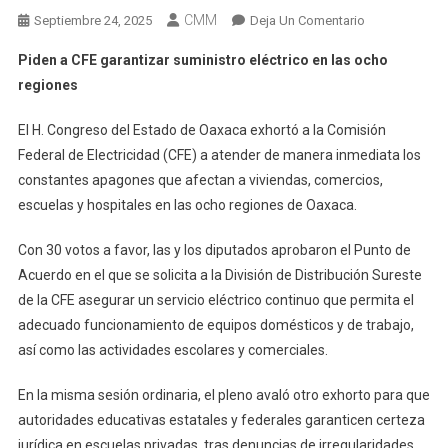
CMM
En
Septiembre 24, 2025
Deja Un Comentario
Piden
Piden a CFE garantizar suministro eléctrico en las ocho
A
regiones
CFE
Garantizar
El H. Congreso del Estado de Oaxaca exhortó a la Comisión
Suministro
Federal de Electricidad (CFE) a atender de manera inmediata los
Eléctrico
constantes apagones que afectan a viviendas, comercios,
En
Las
escuelas y hospitales en las ocho regiones de Oaxaca.
Ocho
Con 30 votos a favor, las y los diputados aprobaron el Punto de
Regiones
Acuerdo en el que se solicita a la División de Distribución Sureste
de la CFE asegurar un servicio eléctrico continuo que permita el
adecuado funcionamiento de equipos domésticos y de trabajo,
así como las actividades escolares y comerciales.
En la misma sesión ordinaria, el pleno avaló otro exhorto para que
autoridades educativas estatales y federales garanticen certeza
jurídica en escuelas privadas, tras denuncias de irregularidades