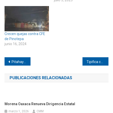
Crecen quejas contra CFE
de Pinotepa
junio 16, 2024
Navegación
Pitahaya mejorada, nueva opción de negocio en la Costa
Tipifica como delito el reclutamiento forzado de menores en videojuegos y redes sociales
de
PUBLICACIONES RELACIONADAS
entradas
Morena Oaxaca Renueva Dirigencia Estatal
marzo 1, 2026
CMM