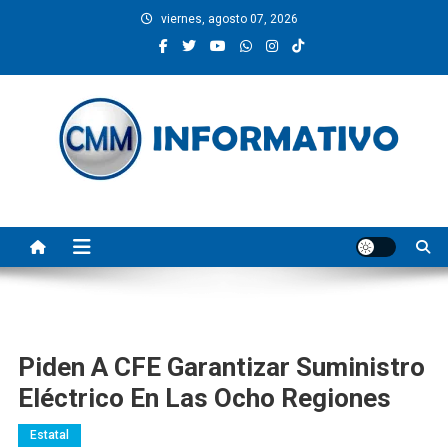
Saltar
viernes, agosto 07, 2026
al
contenido
CMM INFORMATIVO
Noticias de Pinotepa Nacional y la Costa de Oaxaca. Generamos y
producimos la información.
Piden A CFE Garantizar Suministro
Eléctrico En Las Ocho Regiones
Estatal