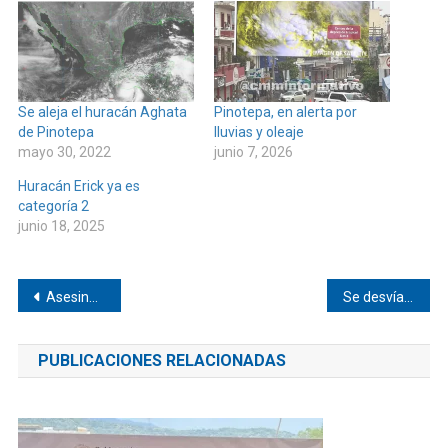
Se aleja el huracán Aghata
Pinotepa, en alerta por
de Pinotepa
lluvias y oleaje
mayo 30, 2022
junio 7, 2026
Huracán Erick ya es
categoría 2
junio 18, 2025
Navegación
Asesinan a hombre en Collantes
Se desvía John a Guerrero y no entrará a Pinotepa
de
PUBLICACIONES RELACIONADAS
entradas