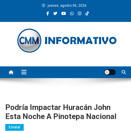
Saltar
jueves, agosto 06, 2026
al
contenido
CMM INFORMATIVO
Noticias de Pinotepa Nacional y la Costa de Oaxaca. Generamos y
producimos la información.
Podría Impactar Huracán John
Esta Noche A Pinotepa Nacional
Estatal