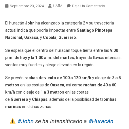
CMM
En
Septiembre 23, 2024
Deja Un Comentario
Podría
Impactar
El huracán
John
ha alcanzado la categoría 2 y su trayectoria
Huracán
actual indica que podría impactar entre
Santiago Pinotepa
John
Nacional, Oaxaca
, y
Copala, Guerrero
.
Esta
Noche
Se espera que el centro del huracán toque tierra entre las
9:00
A
p.m. de hoy y la 1:00 a.m. del martes
, trayendo lluvias intensas,
Pinotepa
vientos muy fuertes y oleaje elevado en la región.
Nacional
Se prevén
rachas de viento de 100 a 120 km/h
y oleaje de
3 a 5
metros
en las costas de
Oaxaca
, así como
rachas de 40 a 60
km/h
con oleaje de
1 a 3 metros
en las costas
de
Guerrero
y
Chiapas
, además de la posibilidad de
trombas
marinas
en dichas zonas.
#John
se ha intensificado a
#Huracán