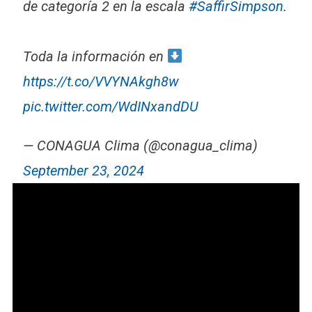
de categoría 2 en la escala
#SaffirSimpson
.
Toda la información en
https://t.co/VVYNAkgh8w
pic.twitter.com/WdINxandDU
— CONAGUA Clima (@conagua_clima)
September 23, 2024