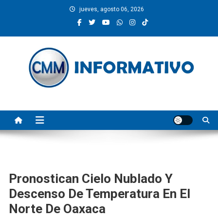
Saltar
jueves, agosto 06, 2026
al
contenido
CMM INFORMATIVO
Noticias de Pinotepa Nacional y la Costa de Oaxaca. Generamos y
producimos la información.
Pronostican Cielo Nublado Y
Descenso De Temperatura En El
Norte De Oaxaca