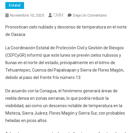
Estatal
CMM
En
Noviembre 10, 2025
Deja Un Comentario
Pronostican
Pronostican cielo nublado y descenso de temperatura en el norte
Cielo
de Oaxaca
Nublado
Y
La Coordinación Estatal de Protección Civil y Gestión de Riesgos
Descenso
(CEPCyGR) informó que este lunes se prevén cielos nubosos y
De
lluvias en el norte del estado, principalmente en el Istmo de
Temperatura
En
Tehuantepec, Cuenca del Papaloapan y Sierra de Flores Magón,
El
debido al paso del frente frío número 13.
Norte
De
De acuerdo con la Conagua, el fenómeno generará áreas de
Oaxaca
niebla densa en zonas serranas, lo que podría reducir la
visibilidad, así como un descenso notable de temperatura en la
Mixteca, Sierra Juárez, Flores Magón y Sierra Sur, con probables
heladas en picos altos.