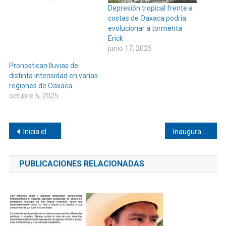
Depresión tropical frente a
costas de Oaxaca podría
evolucionar a tormenta
Erick
junio 17, 2025
Pronostican lluvias de
distinta intensidad en varias
regiones de Oaxaca
octubre 6, 2025
Navegación
Inicia el censo Vivienda para el Bienestar en Oaxaca
Inauguran el C5i, uno de los centros de inteligencia más grandes de México
de
PUBLICACIONES RELACIONADAS
entradas