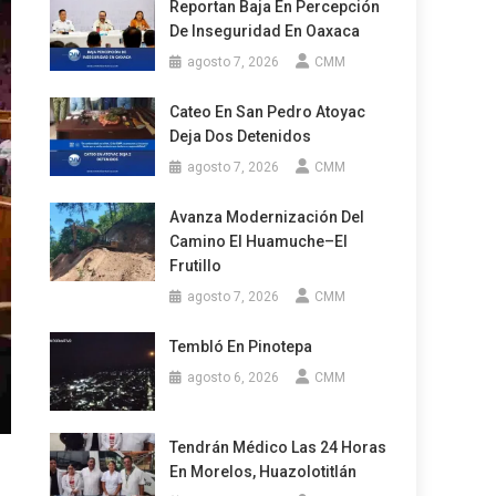
Reportan Baja En Percepción
De Inseguridad En Oaxaca
agosto 7, 2026
CMM
Cateo En San Pedro Atoyac
Deja Dos Detenidos
agosto 7, 2026
CMM
Avanza Modernización Del
Camino El Huamuche–El
Frutillo
agosto 7, 2026
CMM
Tembló En Pinotepa
agosto 6, 2026
CMM
Tendrán Médico Las 24 Horas
En Morelos, Huazolotitlán