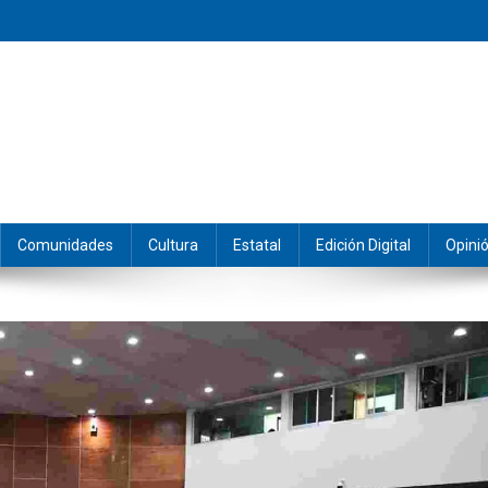
eramos y producimos la información.
Comunidades
Cultura
Estatal
Edición Digital
Opini