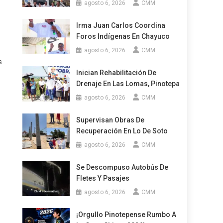
agosto 6, 2026
CMM
Irma Juan Carlos Coordina
Foros Indígenas En Chayuco
agosto 6, 2026
CMM
s
Inician Rehabilitación De
Drenaje En Las Lomas, Pinotepa
agosto 6, 2026
CMM
Supervisan Obras De
Recuperación En Lo De Soto
agosto 6, 2026
CMM
Se Descompuso Autobús De
Fletes Y Pasajes
agosto 6, 2026
CMM
¡Orgullo Pinotepense Rumbo A