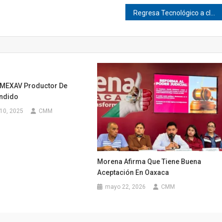
Regresa Tecnológico a clases presenciales en Pinotepa
n MEXAV Productor De
ndido
10, 2025
CMM
Morena Afirma Que Tiene Buena
Aceptación En Oaxaca
mayo 22, 2026
CMM