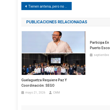
Navegación
Tienen antena, pero no señal en el Carrizo
de
PUBLICACIONES RELACIONADAS
entradas
Participa E
Puerto Esco
septiembre 
Guelaguetza Requiere Paz Y
Coordinación: SEGO
mayo 21, 2026
CMM