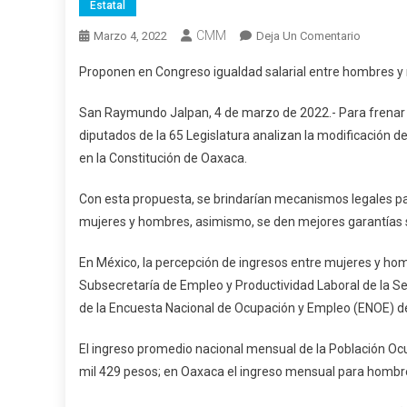
Estatal
CMM
En
Marzo 4, 2022
Deja Un Comentario
Propone
Proponen en Congreso igualdad salarial entre hombres y
En
Congres
San Raymundo Jalpan, 4 de marzo de 2022.- Para frenar y e
Igualdad
diputados de la 65 Legislatura analizan la modificación de
Salarial
en la Constitución de Oaxaca.
Entre
Hombre
Con esta propuesta, se brindarían mecanismos legales pa
Y
mujeres y hombres, asimismo, se den mejores garantías sa
Mujeres
En México, la percepción de ingresos entre mujeres y hom
Subsecretaría de Empleo y Productividad Laboral de la Sec
de la Encuesta Nacional de Ocupación y Empleo (ENOE) del 
El ingreso promedio nacional mensual de la Población Oc
mil 429 pesos; en Oaxaca el ingreso mensual para hombre