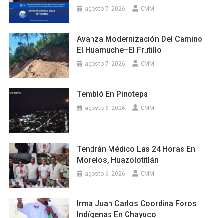
agosto 7, 2026
CMM
Avanza Modernización Del Camino
El Huamuche–El Frutillo
agosto 7, 2026
CMM
Tembló En Pinotepa
agosto 6, 2026
CMM
Tendrán Médico Las 24 Horas En
Morelos, Huazolotitlán
agosto 6, 2026
CMM
Irma Juan Carlos Coordina Foros
Indígenas En Chayuco