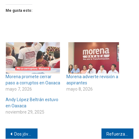
Me gusta esto:
Morena promete cerrar
Morena advierte revisión a
paso a corruptos en Oaxaca
aspirantes
mayo 7, 2026
mayo 8, 2026
Andy López Beltrán estuvo
en Oaxaca
noviembre 29, 2025
Navegación
Dos jóvenes optaron por la pu3rt4 f4ls#4 en Pinotepa
Refuerzan Salud Casa por Casa en Pinotepa