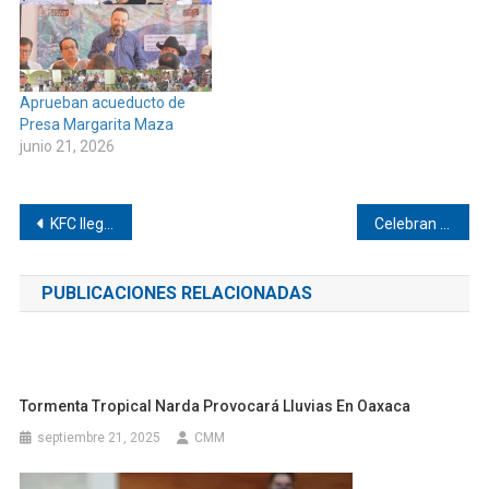
Aprueban acueducto de
Presa Margarita Maza
junio 21, 2026
Navegación
KFC llegará a Pinotepa
Celebran a mamás en Pinotepa de Don Luis
de
PUBLICACIONES RELACIONADAS
entradas
Tormenta Tropical Narda Provocará Lluvias En Oaxaca
septiembre 21, 2025
CMM