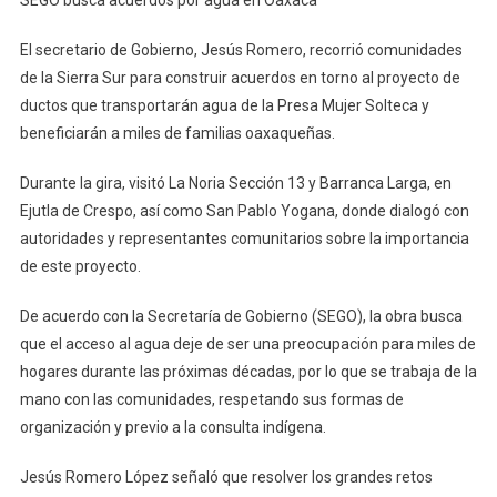
SEGO busca acuerdos por agua en Oaxaca
Busca
Acuerdos
El secretario de Gobierno, Jesús Romero, recorrió comunidades
Por
de la Sierra Sur para construir acuerdos en torno al proyecto de
Agua
ductos que transportarán agua de la Presa Mujer Solteca y
En
beneficiarán a miles de familias oaxaqueñas.
Oaxaca
Durante la gira, visitó La Noria Sección 13 y Barranca Larga, en
Ejutla de Crespo, así como San Pablo Yogana, donde dialogó con
autoridades y representantes comunitarios sobre la importancia
de este proyecto.
De acuerdo con la Secretaría de Gobierno (SEGO), la obra busca
que el acceso al agua deje de ser una preocupación para miles de
hogares durante las próximas décadas, por lo que se trabaja de la
mano con las comunidades, respetando sus formas de
organización y previo a la consulta indígena.
Jesús Romero López señaló que resolver los grandes retos