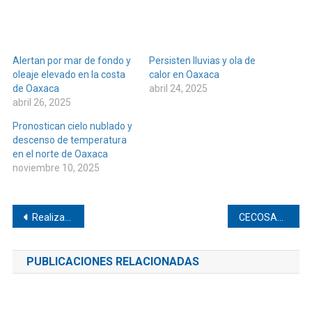
Alertan por mar de fondo y
Persisten lluvias y ola de
oleaje elevado en la costa
calor en Oaxaca
de Oaxaca
abril 24, 2025
abril 26, 2025
Pronostican cielo nublado y
descenso de temperatura
en el norte de Oaxaca
noviembre 10, 2025
Navegación
Realizan simulacro nacional de sismo en Pinotepa
CECOSAMA realiza taller de prevención en San Juan Colorado
de
PUBLICACIONES RELACIONADAS
entradas