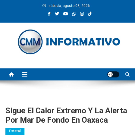
Saltar
sábado, agosto 08, 2026
al
contenido
CMM INFORMATIVO
Noticias de Pinotepa Nacional y la Costa de Oaxaca. Generamos y
producimos la información.
Sigue El Calor Extremo Y La Alerta
Por Mar De Fondo En Oaxaca
Estatal