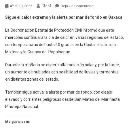
CMM
En
Abril 30, 2025
Deja Un Comentario
Sigue
Sigue el calor extremo y la alerta por mar de fondo en Oaxaca
El
Calor
La Coordinación Estatal de Protección Civil informó que este
Extremo
miércoles continuará la ola de calor en varias regiones del estado,
Y
con temperaturas de hasta 40 grados en la Costa, el Istmo, la
La
Mixteca y la Cuenca del Papaloapan.
Alerta
Por
Durante la mañana se espera alta radiación solar y, por la tarde,
Mar
un aumento de nublados con posibilidad de lluvias y tormentas
De
Fondo
en distintas zonas del estado.
En
Oaxaca
También sigue activa la alerta por mar de fondo, con oleaje
elevado y corrientes peligrosas desde San Mateo del Mar hasta
Pinotepa Nacional.
Me gusta esto: