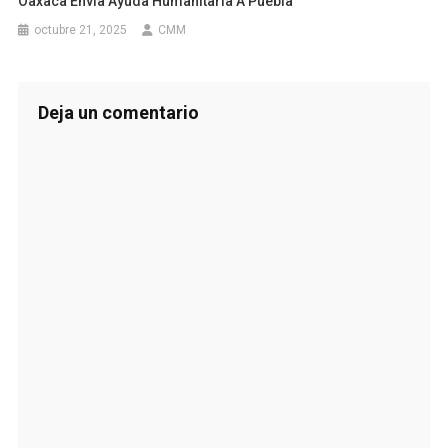
Oaxaca Envía Ayuda Humanitaria A Puebla
octubre 21, 2025
CMM
Deja un comentario