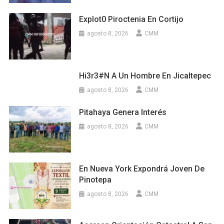
Explot0 Piroctenia En Cortijo
agosto 8, 2026
CMM
Hi3r3#n A Un Hombre En Jicaltepec
agosto 8, 2026
CMM
Pitahaya Genera Interés
agosto 8, 2026
CMM
En Nueva York Expondrá Joven De
Pinotepa
agosto 8, 2026
CMM