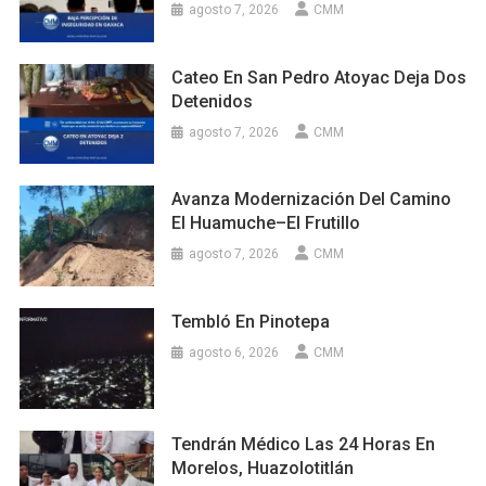
agosto 7, 2026
CMM
Cateo En San Pedro Atoyac Deja Dos
Detenidos
agosto 7, 2026
CMM
Avanza Modernización Del Camino
El Huamuche–El Frutillo
agosto 7, 2026
CMM
Tembló En Pinotepa
agosto 6, 2026
CMM
Tendrán Médico Las 24 Horas En
Morelos, Huazolotitlán