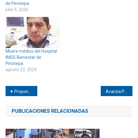
de Pinotepa
julio 9, 2026
Muere médico del Hospital
IMSS Bienestar de
Pinotepa
agosto 22, 2024
Navegación
Proponen cárcel por “discriminación cultural” en Oaxaca
Avanza Palacio Municipal de Tetepec
de
PUBLICACIONES RELACIONADAS
entradas