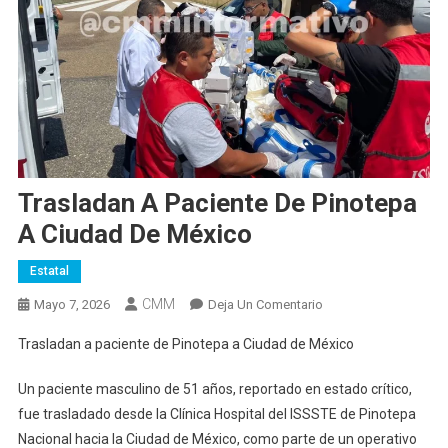
Trasladan A Paciente De Pinotepa
A Ciudad De México
Estatal
CMM
En
Mayo 7, 2026
Deja Un Comentario
Trasladan
Trasladan a paciente de Pinotepa a Ciudad de México
A
Paciente
Un paciente masculino de 51 años, reportado en estado crítico,
De
fue trasladado desde la Clínica Hospital del ISSSTE de Pinotepa
Pinotepa
Nacional hacia la Ciudad de México, como parte de un operativo
A