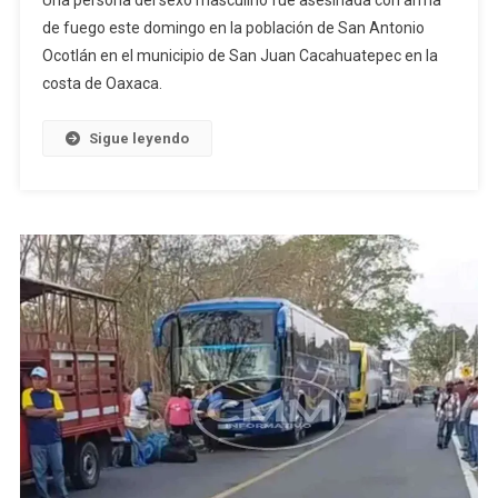
Una persona del sexo masculino fue asesinada con arma
A
de fuego este domingo en la población de San Antonio
Un
Ocotlán en el municipio de San Juan Cacahuatepec en la
Masculino
costa de Oaxaca.
En
Cacahuatepec
Sigue leyendo