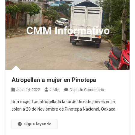
Atropellan a mujer en Pinotepa
CMM
En
Julio 14, 2022
Deja Un Comentario
Atropellan
Una mujer fue atropellada la tarde de este jueves en la
A
colonia 20 de Noviembre de Pinotepa Nacional, Oaxaca.
Mujer
En
Sigue leyendo
Pinotepa