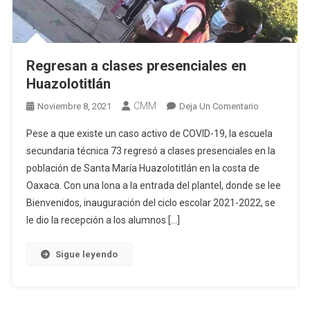
Regresan a clases presenciales en
Huazolotitlán
CMM
En
Noviembre 8, 2021
Deja Un Comentario
Regresan
Pese a que existe un caso activo de COVID-19, la escuela
A
secundaria técnica 73 regresó a clases presenciales en la
Clases
población de Santa María Huazolotitlán en la costa de
Presenciales
Oaxaca. Con una lona a la entrada del plantel, donde se lee
En
Huazolotitlá
Bienvenidos, inauguración del ciclo escolar 2021-2022, se
le dio la recepción a los alumnos […]
Sigue leyendo