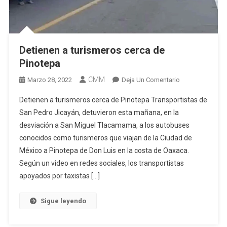
Detienen a turismeros cerca de
Pinotepa
CMM
En
Marzo 28, 2022
Deja Un Comentario
Detienen
Detienen a turismeros cerca de Pinotepa Transportistas de
A
San Pedro Jicayán, detuvieron esta mañana, en la
Turismeros
desviación a San Miguel Tlacamama, a los autobuses
Cerca
conocidos como turismeros que viajan de la Ciudad de
De
Pinotepa
México a Pinotepa de Don Luis en la costa de Oaxaca.
Según un video en redes sociales, los transportistas
apoyados por taxistas […]
Sigue leyendo