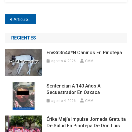
Navegación
Artículos antiguos
de
RECIENTES
entradas
Env3n3n4#*n Caninos En Pinotepa
agosto 4, 2026
CMM
Sentencian A 140 Años A
Secuestrador En Oaxaca
agosto 4, 2026
CMM
Érika Mejía Impulsa Jornada Gratuita
De Salud En Pinotepa De Don Luis