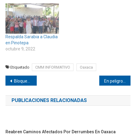
Respalda Sarabia a Claudia
en Pinotepa
octubre 9, 2022
Etiquetado
CMM INFORMATIVO
Oaxaca
Navegación
Bloquean por enésima ocasión en el retén de Pinotepa
En peligro de extinción boleros en Pinotepa
de
PUBLICACIONES RELACIONADAS
entradas
Reabren Caminos Afectados Por Derrumbes En Oaxaca