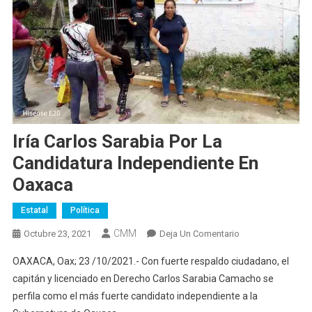
Iría Carlos Sarabia Por La
Candidatura Independiente En
Oaxaca
Estatal
Política
CMM
En
Octubre 23, 2021
Deja Un Comentario
Iría
OAXACA, Oax; 23 /10/2021.- Con fuerte respaldo ciudadano, el
Carlos
capitán y licenciado en Derecho Carlos Sarabia Camacho se
Sarabia
perfila como el más fuerte candidato independiente a la
Por