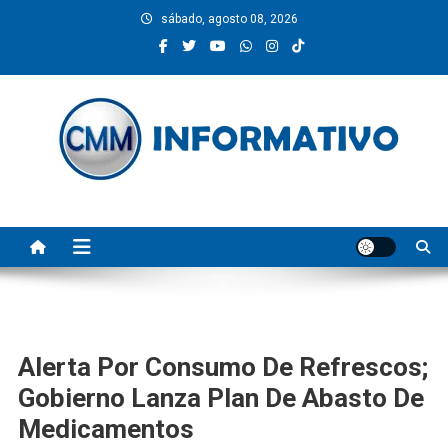
Saltar
sábado, agosto 08, 2026
al
contenido
CMM INFORMATIVO
Noticias de Pinotepa Nacional y la Costa de Oaxaca. Generamos y
producimos la información.
Alerta Por Consumo De Refrescos;
Gobierno Lanza Plan De Abasto De
Medicamentos