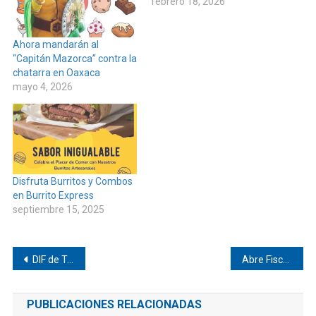
febrero 18, 2026
Ahora mandarán al
“Capitán Mazorca” contra la
chatarra en Oaxaca
mayo 4, 2026
Disfruta Burritos y Combos
en Burrito Express
septiembre 15, 2025
Navegación
DIF de Tututepec acerca servicios de rehabilitación a comunidades
Abre Fiscalía de Oaxaca oficina de atención regional en Jamiltepec
de
PUBLICACIONES RELACIONADAS
entradas