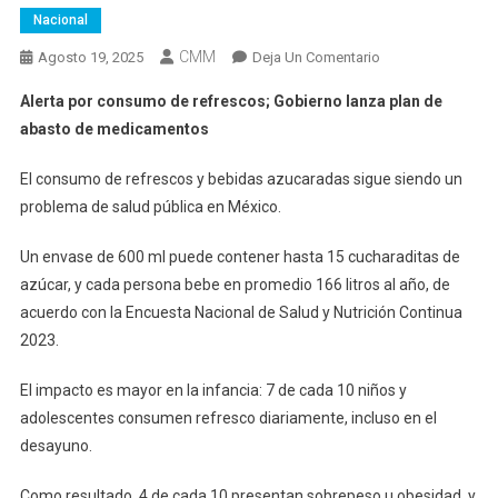
Nacional
CMM
En
Agosto 19, 2025
Deja Un Comentario
Alerta
Alerta por consumo de refrescos; Gobierno lanza plan de
Por
abasto de medicamentos
Consumo
De
El consumo de refrescos y bebidas azucaradas sigue siendo un
Refrescos;
problema de salud pública en México.
Gobierno
Lanza
Un envase de 600 ml puede contener hasta 15 cucharaditas de
Plan
azúcar, y cada persona bebe en promedio 166 litros al año, de
De
acuerdo con la Encuesta Nacional de Salud y Nutrición Continua
Abasto
De
2023.
Medicamentos
El impacto es mayor en la infancia: 7 de cada 10 niños y
adolescentes consumen refresco diariamente, incluso en el
desayuno.
Como resultado, 4 de cada 10 presentan sobrepeso u obesidad, y