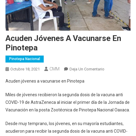
Acuden Jóvenes A Vacunarse En
Pinotepa
Pinotepa Nacional
CMM
En
Octubre 18, 2021
Deja Un Comentario
Acuden
Acuden jóvenes a vacunarse en Pinotepa
Jóvenes
A
Miles de jóvenes recibieron la segunda dosis de la vacuna anti
Vacunarse
COVID-19 de AstraZeneca al iniciar el primer día de la Jornada de
En
Vacunación en la posta Zootécnica de Pinotepa Nacional Oaxaca.
Pinotepa
Desde muy temprano, los jóvenes, en su mayoría estudiantes,
acudieron para recibir la segunda dosis de la vacuna anti COVID-