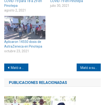
COVID-19 para 18 a 29 en
COVID-19 en Pinotepa
Pinotepa
julio 30, 2021
agosto 2, 2021
Aplicaron 14550 dosis de
AstraZeneca en Pinotepa
octubre 23, 2021
Navegación
Mató a sus hijastras en Guerrero
Mató a sus hijastras en la costa chica de Guerrero
de
PUBLICACIONES RELACIONADAS
entradas