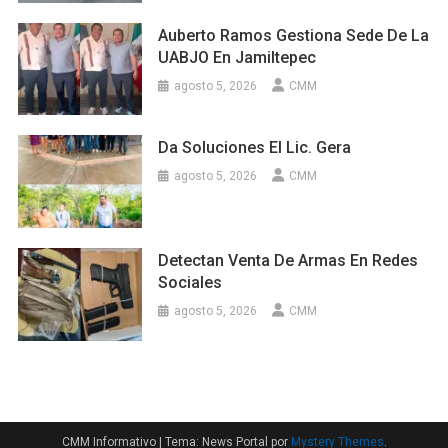
Auberto Ramos Gestiona Sede De La
UABJO En Jamiltepec
agosto 5, 2026
CMM
Da Soluciones El Lic. Gera
agosto 5, 2026
CMM
Detectan Venta De Armas En Redes
Sociales
agosto 5, 2026
CMM
CMM Informativo
|
Tema: News Portal por
Mystery Themes
.