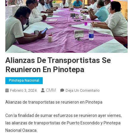
Alianzas De Transportistas Se
Reunieron En Pinotepa
Pinotepa Nacional
CMM
En
Febrero 3, 2024
Deja Un Comentario
Alianzas
Alianzas de transportistas se reunieron en Pinotepa
De
Transportistas
Con la finalidad de sumar esfuerzos se reunieron ayer viernes,
Se
las alianzas de transportistas de Puerto Escondido y Pinotepa
Reunieron
Nacional Oaxaca.
En