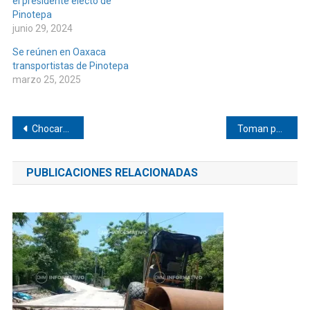
el presidente electo de
Pinotepa
junio 29, 2024
Se reúnen en Oaxaca
transportistas de Pinotepa
marzo 25, 2025
Navegación
Chocaron en el bulevar de Pinotepa
Toman palacio municipal de Llano Grande
de
PUBLICACIONES RELACIONADAS
entradas