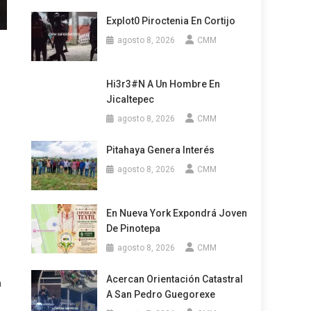
Explot0 Piroctenia En Cortijo
agosto 8, 2026
CMM
Hi3r3#n A Un Hombre En
Jicaltepec
agosto 8, 2026
CMM
Pitahaya Genera Interés
agosto 8, 2026
CMM
En Nueva York Expondrá Joven
De Pinotepa
agosto 8, 2026
CMM
Acercan Orientación Catastral
a
A San Pedro Guegorexe