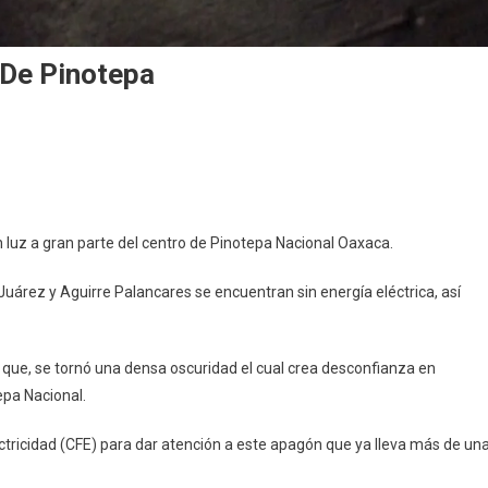
 De Pinotepa
agón
ja
 luz a gran parte del centro de Pinotepa Nacional Oaxaca.
z
Juárez y Aguirre Palancares se encuentran sin energía eléctrica, así
tro
notepa
o que, se tornó una densa oscuridad el cual crea desconfianza en
epa Nacional.
ectricidad (CFE) para dar atención a este apagón que ya lleva más de un