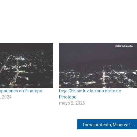
 apagones en Pinotepa
Deja CFE sin luz la zona norte de
, 2024
Pinotepa
mayo 2, 2026
Toma protesta, Minerva López, diputada local de Pinotepa