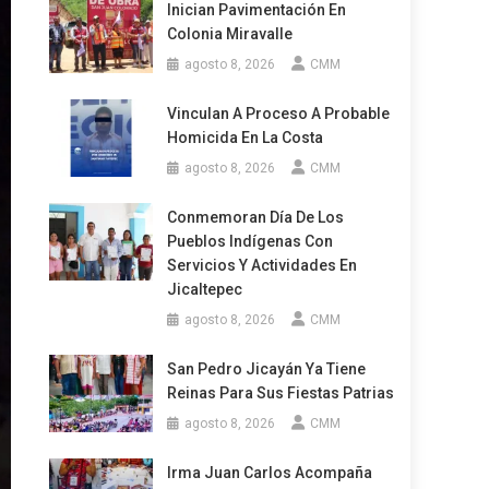
Inician Pavimentación En
Colonia Miravalle
agosto 8, 2026
CMM
Vinculan A Proceso A Probable
Homicida En La Costa
agosto 8, 2026
CMM
Conmemoran Día De Los
Pueblos Indígenas Con
Servicios Y Actividades En
Jicaltepec
agosto 8, 2026
CMM
San Pedro Jicayán Ya Tiene
Reinas Para Sus Fiestas Patrias
agosto 8, 2026
CMM
Irma Juan Carlos Acompaña