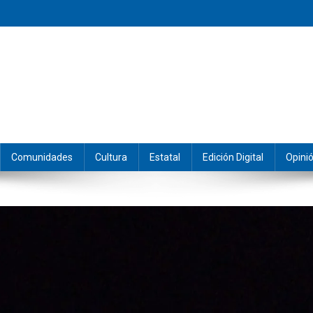
eramos y producimos la información.
Comunidades
Cultura
Estatal
Edición Digital
Opini