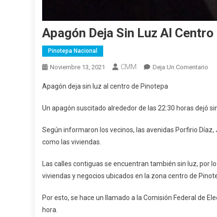
Apagón Deja Sin Luz Al Centro
Pinotepa Nacional
CMM
En
Noviembre 13, 2021
Deja Un Comentario
Ap
Apagón deja sin luz al centro de Pinotepa
De
Sin
Un apagón suscitado alrededor de las 22:30 horas dejó sin
Lu
Al
Según informaron los vecinos, las avenidas Porfirio Díaz, 
Cen
como las viviendas.
De
Pi
Las calles contiguas se encuentran también sin luz, por l
viviendas y negocios ubicados en la zona centro de Pinot
Por esto, se hace un llamado a la Comisión Federal de El
hora.