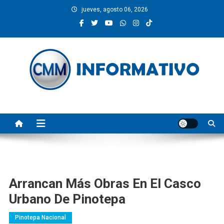
Saltar
jueves, agosto 06, 2026
al
contenido
CMM INFORMATIVO
Noticias de Pinotepa Nacional y la Costa de Oaxaca. Generamos y
producimos la información.
Arrancan Más Obras En El Casco
Urbano De Pinotepa
Pinotepa Nacional