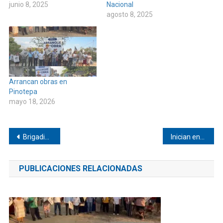
junio 8, 2025
Nacional
agosto 8, 2025
Arrancan obras en
Pinotepa
mayo 18, 2026
Navegación
Brigadistas de México y el extranjero ayudan a adultos mayores en Banco de Oro
Inician entrega de medicamentos en Pinotepa de Don Luis
de
PUBLICACIONES RELACIONADAS
entradas