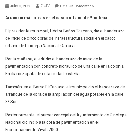
CMM
En
Julio 3, 2025
Deja Un Comentario
Arrancan
Arrancan más obras en el casco urbano de Pinotepa
Más
Obras
El presidente municipal, Héctor Baños Toscano, dio el banderazo
En
de inicio de cinco obras de infraestructura social en el casco
El
urbano de Pinotepa Nacional, Oaxaca.
Casco
Urbano
Por la mañana, el edil dio el banderazo de inicio de la
De
pavimentación con concreto hidráulico de una calle en la colonia
Pinotepa
Emiliano Zapata de esta ciudad costeña.
También, en el Barrio El Calvario, el munícipe dio el banderazo de
arranque de la obra de la ampliación del agua potable en la calle
3ª Sur.
Posteriormente, el primer concejal del Ayuntamiento de Pinotepa
Nacional dio inicio a la obra de pavimentación en el
Fraccionamiento Vivah 2000.