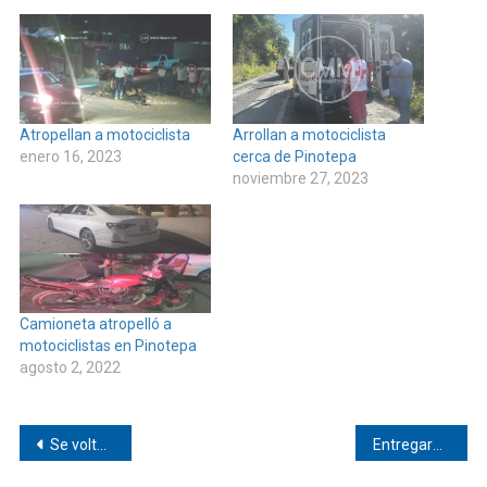
Atropellan a motociclista
Arrollan a motociclista
enero 16, 2023
cerca de Pinotepa
noviembre 27, 2023
Camioneta atropelló a
motociclistas en Pinotepa
agosto 2, 2022
Navegación
Se voltea camioneta cerca de Pinotepa
Entregaron reconocimientos en el Tec de Pinotepa