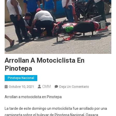
Arrollan A Motociclista En
Pinotepa
Pinotepa Nacional
CMM
En
Octubre 10, 2021
Deja Un Comentario
Arrollan
Arrollan a motociclista en Pinotepa
A
Motociclista
La tarde de este domingo un motociclista fue arrollado por una
En
camioneta sobre el bulevar de Pinotepa Nacional, Oaxaca.