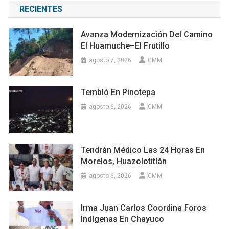
RECIENTES
Avanza Modernización Del Camino
El Huamuche–El Frutillo
agosto 7, 2026
CMM
Tembló En Pinotepa
agosto 6, 2026
CMM
Tendrán Médico Las 24 Horas En
Morelos, Huazolotitlán
agosto 6, 2026
CMM
Irma Juan Carlos Coordina Foros
Indígenas En Chayuco