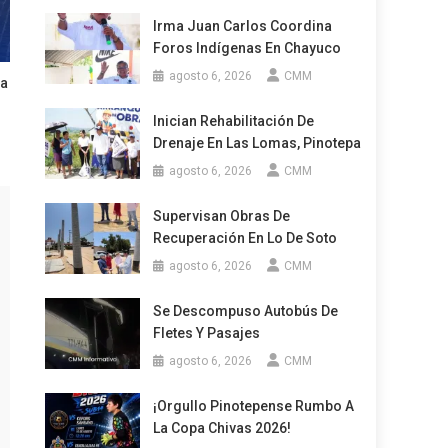
Irma Juan Carlos Coordina
Foros Indígenas En Chayuco
agosto 6, 2026
CMM
pa
Inician Rehabilitación De
Drenaje En Las Lomas, Pinotepa
agosto 6, 2026
CMM
Supervisan Obras De
Recuperación En Lo De Soto
agosto 6, 2026
CMM
Se Descompuso Autobús De
Fletes Y Pasajes
agosto 6, 2026
CMM
¡Orgullo Pinotepense Rumbo A
La Copa Chivas 2026!