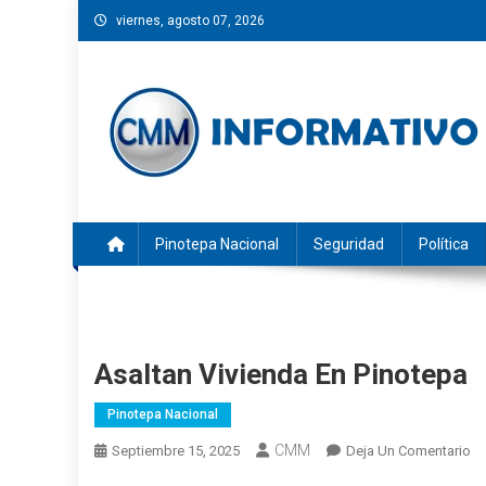
Saltar
viernes, agosto 07, 2026
al
contenido
CMM INFORMATIVO
Noticias de Pinotepa Nacional y la Costa de Oaxaca. Gen
Pinotepa Nacional
Seguridad
Política
Asaltan Vivienda En Pinotepa
Pinotepa Nacional
CMM
En
Septiembre 15, 2025
Deja Un Comentario
As