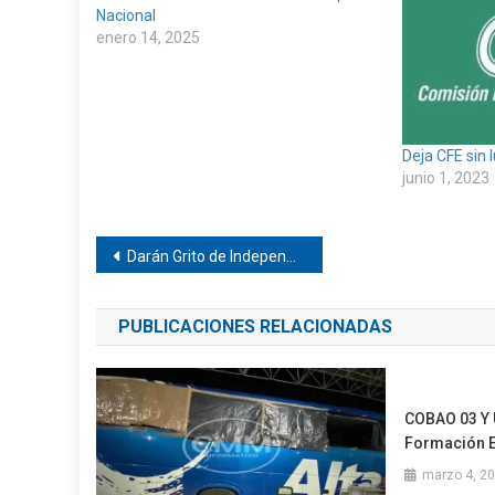
Nacional
enero 14, 2025
Deja CFE sin 
junio 1, 2023
Navegación
Darán Grito de Independencia en Pinotepa
de
PUBLICACIONES RELACIONADAS
entradas
COBAO 03 Y 
Formación 
marzo 4, 2