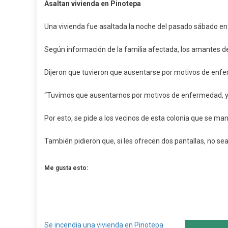
Asaltan vivienda en Pinotepa
Vi
En
Una vivienda fue asaltada la noche del pasado sábado en
Pi
Según información de la familia afectada, los amantes de 
Dijeron que tuvieron que ausentarse por motivos de enfe
“Tuvimos que ausentarnos por motivos de enfermedad, y 
Por esto, se pide a los vecinos de esta colonia que se ma
También pidieron que, si les ofrecen dos pantallas, no s
Me gusta esto:
Se incendia una vivienda en Pinotepa