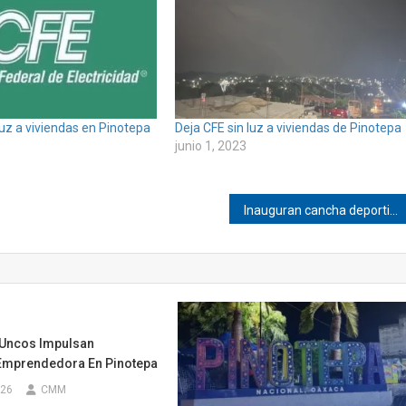
luz a viviendas en Pinotepa
Deja CFE sin luz a viviendas de Pinotepa
junio 1, 2023
Inauguran cancha deportiva en la escuela Benito Juárez en Jamiltepec
Uncos Impulsan
Emprendedora En Pinotepa
026
CMM