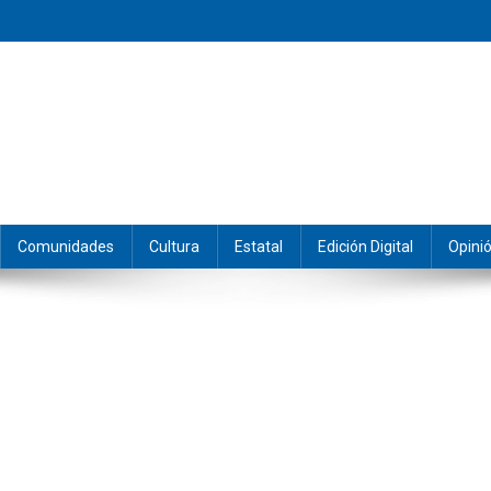
eramos y producimos la información.
Comunidades
Cultura
Estatal
Edición Digital
Opini
altan