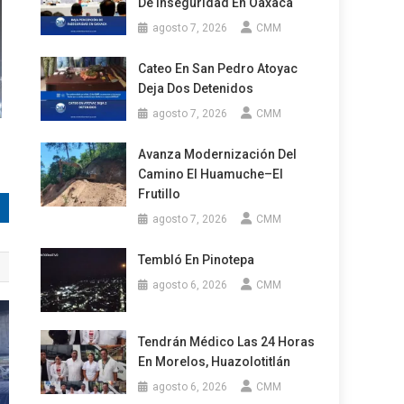
De Inseguridad En Oaxaca
agosto 7, 2026
CMM
Cateo En San Pedro Atoyac
Deja Dos Detenidos
agosto 7, 2026
CMM
Avanza Modernización Del
Camino El Huamuche–El
Frutillo
agosto 7, 2026
CMM
Tembló En Pinotepa
agosto 6, 2026
CMM
Tendrán Médico Las 24 Horas
En Morelos, Huazolotitlán
agosto 6, 2026
CMM