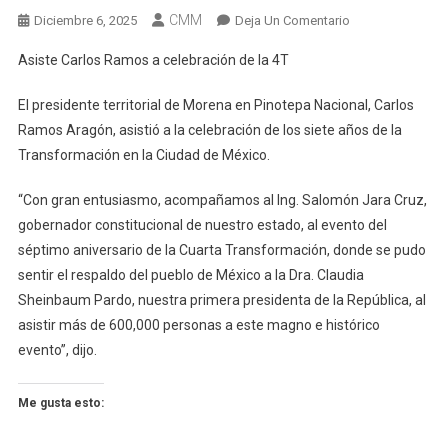
CMM
En
Diciembre 6, 2025
Deja Un Comentario
Asiste
Asiste Carlos Ramos a celebración de la 4T
Carlos
Ramos
El presidente territorial de Morena en Pinotepa Nacional, Carlos
A
Ramos Aragón, asistió a la celebración de los siete años de la
Celebración
Transformación en la Ciudad de México.
De
La
“Con gran entusiasmo, acompañamos al Ing. Salomón Jara Cruz,
4T
gobernador constitucional de nuestro estado, al evento del
séptimo aniversario de la Cuarta Transformación, donde se pudo
sentir el respaldo del pueblo de México a la Dra. Claudia
Sheinbaum Pardo, nuestra primera presidenta de la República, al
asistir más de 600,000 personas a este magno e histórico
evento”, dijo.
Me gusta esto: