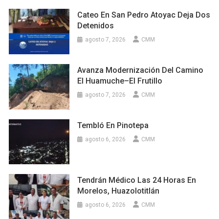
Cateo En San Pedro Atoyac Deja Dos
Detenidos
agosto 7, 2026
CMM
Avanza Modernización Del Camino
El Huamuche–El Frutillo
agosto 7, 2026
CMM
Tembló En Pinotepa
agosto 6, 2026
CMM
Tendrán Médico Las 24 Horas En
Morelos, Huazolotitlán
agosto 6, 2026
CMM