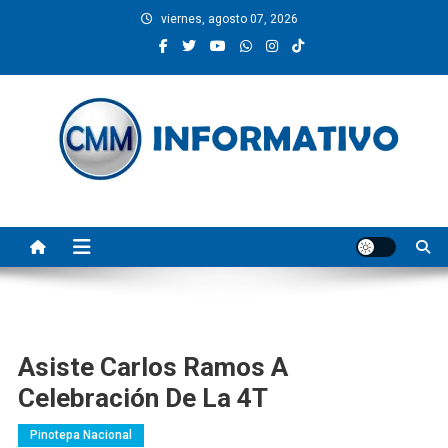
Saltar
viernes, agosto 07, 2026
al
contenido
CMM INFORMATIVO
Noticias de Pinotepa Nacional y la Costa de Oaxaca. Generamos y
producimos la información.
Asiste Carlos Ramos A
Celebración De La 4T
Pinotepa Nacional