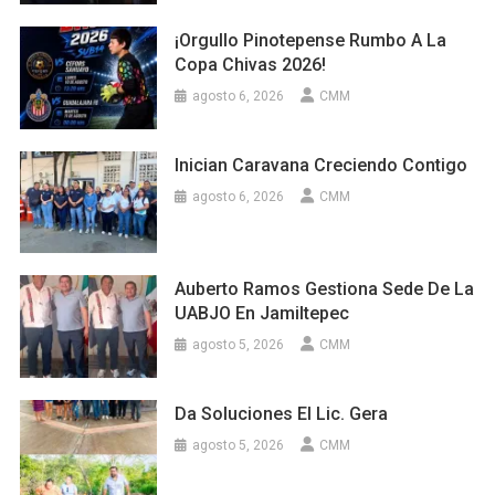
¡Orgullo Pinotepense Rumbo A La
Copa Chivas 2026!
agosto 6, 2026
CMM
Inician Caravana Creciendo Contigo
agosto 6, 2026
CMM
Auberto Ramos Gestiona Sede De La
UABJO En Jamiltepec
agosto 5, 2026
CMM
Da Soluciones El Lic. Gera
agosto 5, 2026
CMM