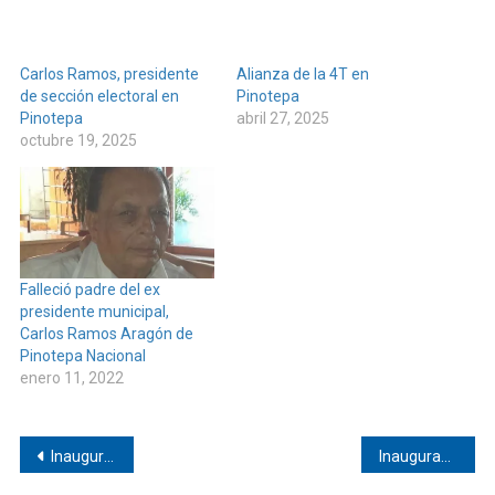
Carlos Ramos, presidente
Alianza de la 4T en
de sección electoral en
Pinotepa
Pinotepa
abril 27, 2025
octubre 19, 2025
Falleció padre del ex
presidente municipal,
Carlos Ramos Aragón de
Pinotepa Nacional
enero 11, 2022
Navegación
Inauguración de Fragmentos en Pinotepa
Inauguración de la Liga Municipal de Fútbol Rápido Femenil en Malacatán