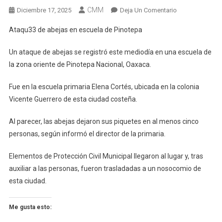
CMM
En
Diciembre 17, 2025
Deja Un Comentario
Ataqu33
Ataqu33 de abejas en escuela de Pinotepa
De
Abejas
Un ataque de abejas se registró este mediodía en una escuela de
En
la zona oriente de Pinotepa Nacional, Oaxaca.
Escuela
De
Fue en la escuela primaria Elena Cortés, ubicada en la colonia
Pinotepa
Vicente Guerrero de esta ciudad costeña.
Al parecer, las abejas dejaron sus piquetes en al menos cinco
personas, según informó el director de la primaria.
Elementos de Protección Civil Municipal llegaron al lugar y, tras
auxiliar a las personas, fueron trasladadas a un nosocomio de
esta ciudad.
Me gusta esto: