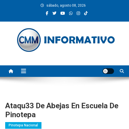
Saltar
sábado, agosto 08, 2026
al
contenido
CMM INFORMATIVO
Noticias de Pinotepa Nacional y la Costa de Oaxaca. Generamos y
producimos la información.
Ataqu33 De Abejas En Escuela De
Pinotepa
Pinotepa Nacional