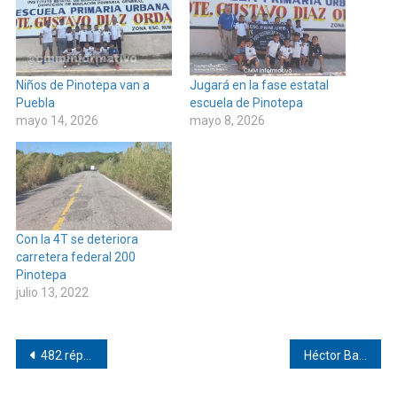
Niños de Pinotepa van a
Jugará en la fase estatal
Puebla
escuela de Pinotepa
mayo 14, 2026
mayo 8, 2026
Con la 4T se deteriora
carretera federal 200
Pinotepa
julio 13, 2022
Navegación
482 réplicas del sismo de 5.6 en Pinotepa
Héctor Baños entrega apoyo en Minitán
de