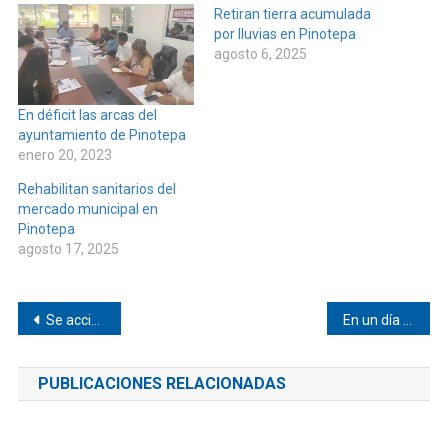
Retiran tierra acumulada
por lluvias en Pinotepa
agosto 6, 2025
En déficit las arcas del
ayuntamiento de Pinotepa
enero 20, 2023
Rehabilitan sanitarios del
mercado municipal en
Pinotepa
agosto 17, 2025
Navegación
Se accidentó vehículo en Huaxpaltepec
En un día se registraron 14 casos de COVID-19 en Pinotepa
de
PUBLICACIONES RELACIONADAS
entradas