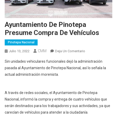
Ayuntamiento De Pinotepa
Presume Compra De Vehículos
Pinotepa Nacional
CMM
En
Julio 13, 2022
Deja Un Comentario
Ayuntamiento
Sin unidades vehiculares funcionales dejó la administración
De
pasada al Ayuntamiento de Pinotepa Nacional, así lo señala la
Pinotepa
actual administración morenista.
Presume
Compra
De
A través de redes sociales, el Ayuntamiento de Pinotepa
Vehículos
Nacional, informó la compra y entrega de cuatro vehículos que
serán destinados para los trabajadores y sus actividades, ya que
carecían de vehículos para atender a la ciudadanía.