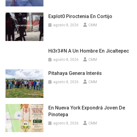
Explot0 Piroctenia En Cortijo
agosto 8, 2026
CMM
Hi3r3#n A Un Hombre En Jicaltepec
agosto 8, 2026
CMM
Pitahaya Genera Interés
agosto 8, 2026
CMM
En Nueva York Expondrá Joven De
Pinotepa
agosto 8, 2026
CMM