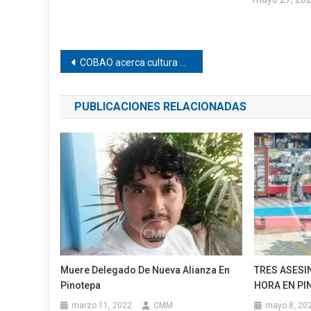
Navegación
COBAO acerca cultura de legalidad a estudiantes
de
PUBLICACIONES RELACIONADAS
entradas
Muere Delegado De Nueva Alianza En
TRES ASESI
Pinotepa
HORA EN PI
marzo 11, 2022
CMM
mayo 8, 20