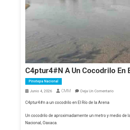
C4ptur4#n A Un Cocodrilo En E
Pinotepa Nacional
CMM
En
Junio 4, 2026
Deja Un Comentario
C4ptur4#
C4ptur4#n a un cocodrilo en El Río de la Arena
A
Un
Un cocodrilo de aproximadamente un metro y medio de lar
Cocodrilo
Nacional, Oaxaca.
En