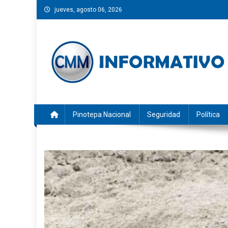
Saltar
jueves, agosto 06, 2026
al
contenido
CMM INFORMATIVO
Noticias de Pinotepa Nacional y la Costa de Oaxaca. Gen
Pinotepa Nacional
Seguridad
Política