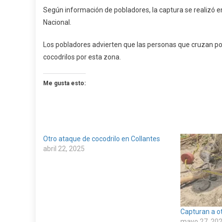
El
Según información de pobladores, la captura se realizó en
Río
Nacional.
De
La
Los pobladores advierten que las personas que cruzan po
Arena
cocodrilos por esta zona.
Me gusta esto:
Otro ataque de cocodrilo en Collantes
abril 22, 2025
Capturan a ot
mayo 27, 20