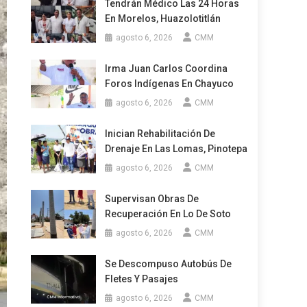
Tendrán Médico Las 24 Horas
En Morelos, Huazolotitlán
agosto 6, 2026
CMM
Irma Juan Carlos Coordina
Foros Indígenas En Chayuco
agosto 6, 2026
CMM
Inician Rehabilitación De
Drenaje En Las Lomas, Pinotepa
agosto 6, 2026
CMM
Supervisan Obras De
Recuperación En Lo De Soto
agosto 6, 2026
CMM
Se Descompuso Autobús De
Fletes Y Pasajes
agosto 6, 2026
CMM