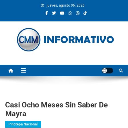
Saltar
jueves, agosto 06, 2026
al
contenido
CMM INFORMATIVO
Noticias de Pinotepa Nacional y la Costa de Oaxaca. Generamos y
producimos la información.
Casi Ocho Meses Sin Saber De
Mayra
Pinotepa Nacional