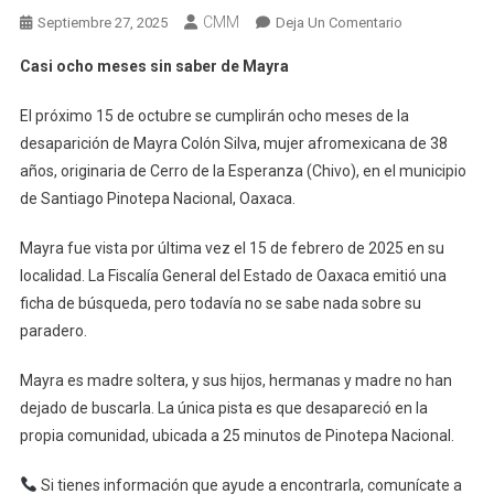
CMM
En
Septiembre 27, 2025
Deja Un Comentario
Casi
Casi ocho meses sin saber de Mayra
Ocho
Meses
El próximo 15 de octubre se cumplirán ocho meses de la
Sin
desaparición de Mayra Colón Silva, mujer afromexicana de 38
Saber
años, originaria de Cerro de la Esperanza (Chivo), en el municipio
De
de Santiago Pinotepa Nacional, Oaxaca.
Mayra
Mayra fue vista por última vez el 15 de febrero de 2025 en su
localidad. La Fiscalía General del Estado de Oaxaca emitió una
ficha de búsqueda, pero todavía no se sabe nada sobre su
paradero.
Mayra es madre soltera, y sus hijos, hermanas y madre no han
dejado de buscarla. La única pista es que desapareció en la
propia comunidad, ubicada a 25 minutos de Pinotepa Nacional.
Si tienes información que ayude a encontrarla, comunícate a