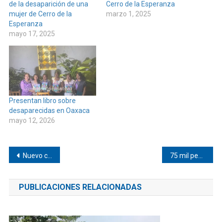
de la desaparición de una
Cerro de la Esperanza
mujer de Cerro de la
marzo 1, 2025
Esperanza
mayo 17, 2025
Presentan libro sobre
desaparecidas en Oaxaca
mayo 12, 2026
Navegación
Nuevo comité del Verde en Pinotepa
75 mil pesos en premios en torneo de pesca en Corralero
de
PUBLICACIONES RELACIONADAS
entradas