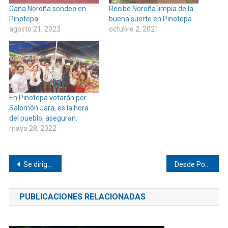
Gana Noroña sondeo en
Recibe Noroña limpia de la
Pinotepa
buena suerte en Pinotepa
agosto 21, 2023
octubre 2, 2021
En Pinotepa votarán por
Salomón Jara, es la hora
del pueblo, aseguran.
mayo 28, 2022
Navegación
Se dirigen a la Patagonia, pero se estacionaron en Pinotepa
Desde Pochutla, la Costa llama a promover y defender el voto a favor de Salomón Jara
de
PUBLICACIONES RELACIONADAS
entradas