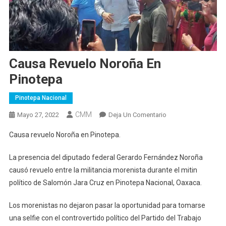
Causa Revuelo Noroña En
Pinotepa
Pinotepa Nacional
CMM
En
Mayo 27, 2022
Deja Un Comentario
Causa
Causa revuelo Noroña en Pinotepa.
Revuelo
Noroña
La presencia del diputado federal Gerardo Fernández Noroña
En
causó revuelo entre la militancia morenista durante el mitin
Pinotepa
político de Salomón Jara Cruz en Pinotepa Nacional, Oaxaca.
Los morenistas no dejaron pasar la oportunidad para tomarse
una selfie con el controvertido político del Partido del Trabajo