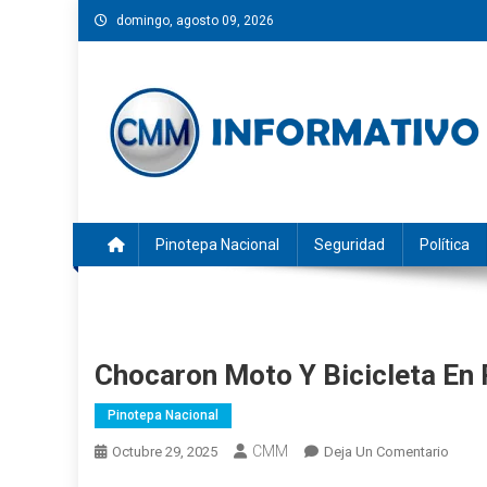
Saltar
domingo, agosto 09, 2026
al
contenido
CMM INFORMATIVO
Noticias de Pinotepa Nacional y la Costa de Oaxaca. Gen
Pinotepa Nacional
Seguridad
Política
Chocaron Moto Y Bicicleta En
Pinotepa Nacional
CMM
En
Octubre 29, 2025
Deja Un Comentario
Choca