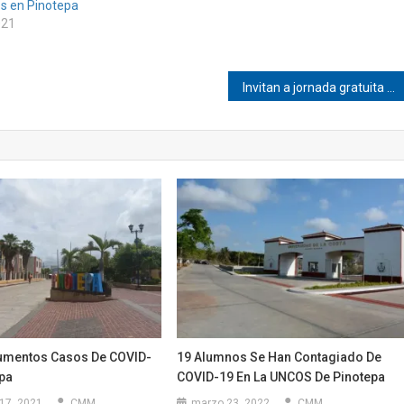
s en Pinotepa
021
Invitan a jornada gratuita de vacunación en Pinotepa Nacional
umentos Casos De COVID-
19 Alumnos Se Han Contagiado De
epa
COVID-19 En La UNCOS De Pinotepa
17, 2021
CMM
marzo 23, 2022
CMM