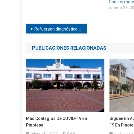
Chocan moto
agosto 28, 2
Navegación
Refuerzan diagnóstico de enfermedades en la Costa
de
PUBLICACIONES RELACIONADAS
entradas
Más Contagios De COVID-19 En
Siguen En A
Pinotepa
19 En Pinot
febrero 19, 2022
CMM
septiembre 