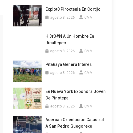
Explot0 Piroctenia En Cortijo
agosto 8, 2026
CMM
Hi3r3#n A Un Hombre En
Jicaltepec
agosto 8, 2026
CMM
Pitahaya Genera Interés
agosto 8, 2026
CMM
En Nueva York Expondrá Joven
De Pinotepa
agosto 8, 2026
CMM
Acercan Orientación Catastral
A San Pedro Guegorexe