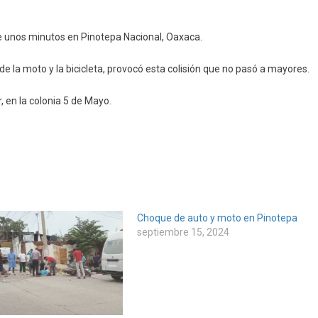
ce unos minutos en Pinotepa Nacional, Oaxaca.
eta
de la moto y la bicicleta, provocó esta colisión que no pasó a mayores.
epa
, en la colonia 5 de Mayo.
Choque de auto y moto en Pinotepa
septiembre 15, 2024