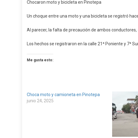
Chocaron moto y bicicleta en Pinotepa
Moto
Y
Un choque entre una moto y una bicicleta se registró ha
Bicicl
En
Al parecer, la falta de precaución de ambos conductores, 
Pinot
Los hechos se registraron en la calle 21ª Poniente y 7ª Sur
Me gusta esto:
Choca moto y camioneta en Pinotepa
junio 24, 2025