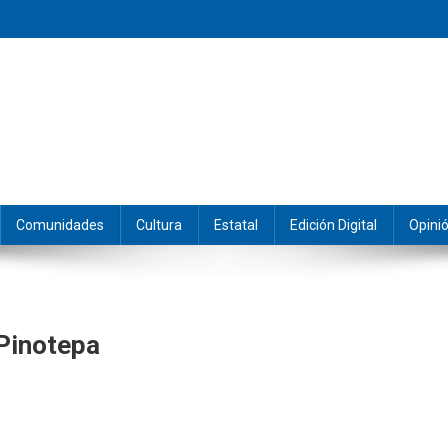
eramos y producimos la información.
Comunidades
Cultura
Estatal
Edición Digital
Opini
 Pinotepa
ron