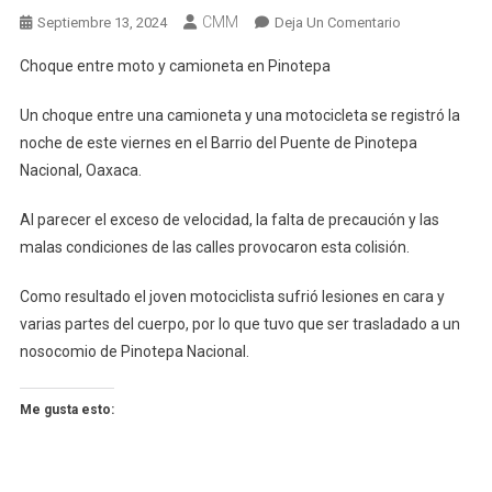
CMM
En
Septiembre 13, 2024
Deja Un Comentario
Choque
Choque entre moto y camioneta en Pinotepa
Entre
Moto
Un choque entre una camioneta y una motocicleta se registró la
Y
noche de este viernes en el Barrio del Puente de Pinotepa
Camioneta
Nacional, Oaxaca.
En
Pinotepa
Al parecer el exceso de velocidad, la falta de precaución y las
malas condiciones de las calles provocaron esta colisión.
Como resultado el joven motociclista sufrió lesiones en cara y
varias partes del cuerpo, por lo que tuvo que ser trasladado a un
nosocomio de Pinotepa Nacional.
Me gusta esto: