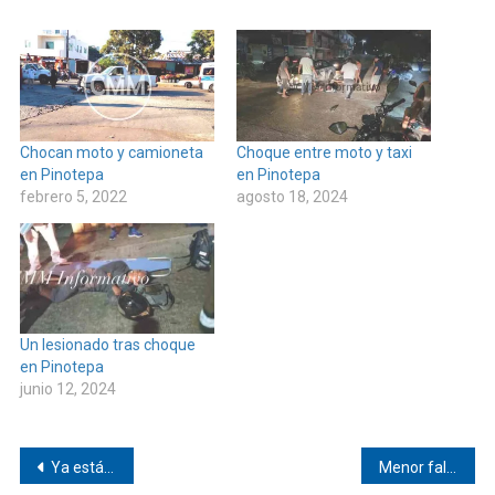
Chocan moto y camioneta
Choque entre moto y taxi
en Pinotepa
en Pinotepa
febrero 5, 2022
agosto 18, 2024
Un lesionado tras choque
en Pinotepa
junio 12, 2024
Navegación
Ya está Carmen Bautista en la Cámara de Diputados
Menor falleció y necesitan trasladar su cuerpo a Pinotepa