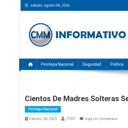
Saltar
sábado, agosto 08, 2026
al
contenido
CMM INFORMATIVO
Noticias de Pinotepa Nacional y la Costa de Oaxaca. Gen
Pinotepa Nacional
Seguridad
Política
Cientos De Madres Solteras Se
Pinotepa Nacional
CMM
En
Febrero 28, 2025
Deja Un Comentario
Cient