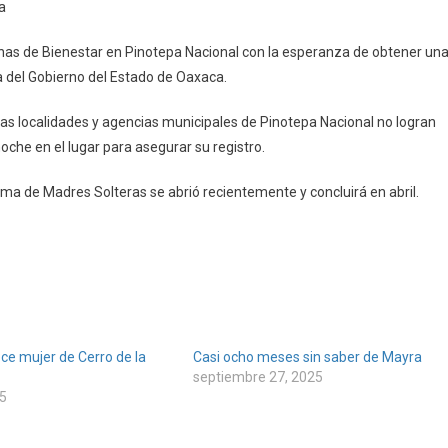
pa
s
inas de Bienestar en Pinotepa Nacional con la esperanza de obtener un
as
ma del Gobierno del Estado de Oaxaca.
s localidades y agencias municipales de Pinotepa Nacional no logran
noche en el lugar para asegurar su registro.
tar
epa
ama de Madres Solteras se abrió recientemente y concluirá en abril.
ce mujer de Cerro de la
Casi ocho meses sin saber de Mayra
septiembre 27, 2025
5