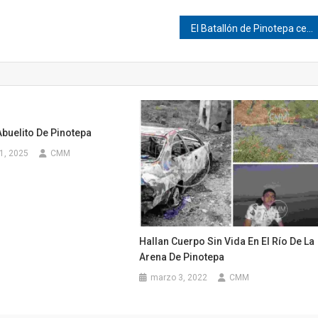
El Batallón de Pinotepa celebra el Día de la Bandera
buelito De Pinotepa
1, 2025
CMM
Hallan Cuerpo Sin Vida En El Río De La
Arena De Pinotepa
marzo 3, 2022
CMM