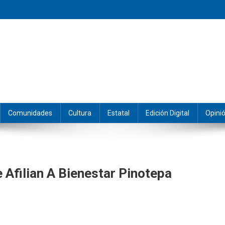
eramos y producimos la información.
Comunidades
Cultura
Estatal
Edición Digital
Opini
 Afilian A Bienestar Pinotepa
os