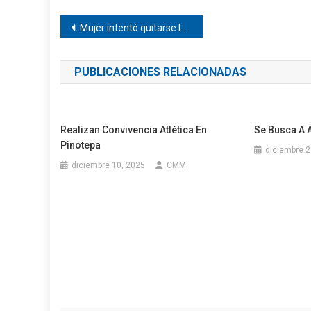
Navegación
Mujer intentó quitarse la v1d4
de
PUBLICACIONES RELACIONADAS
entradas
Realizan Convivencia Atlética En
Se Busca A A
Pinotepa
diciembre 2
diciembre 10, 2025
CMM