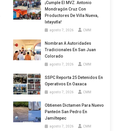
¡Cumple El MVZ. Antonio
Mondragón Cruz Con
a
Productores De Villa Nueva,
Ixtayutla!
agosto 7, 2026
CMM
Nombran A Autoridades
Tradicionales En San Juan
Colorado
agosto 7, 2026
CMM
SSPC Reporta 25 Detenidos En
Operativos En Oaxaca
agosto 7, 2026
CMM
Obtienen Dictamen Para Nuevo
Panteón San Pedro En
Jamiltepec
agosto 7, 2026
CMM