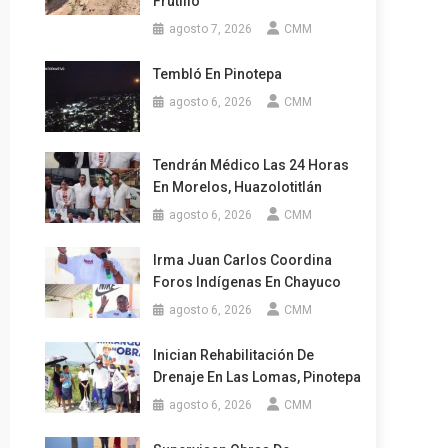
Frutillo
agosto 7, 2026
CMM
Tembló En Pinotepa
agosto 6, 2026
CMM
Tendrán Médico Las 24 Horas
En Morelos, Huazolotitlán
agosto 6, 2026
CMM
Irma Juan Carlos Coordina
Foros Indígenas En Chayuco
agosto 6, 2026
CMM
Inician Rehabilitación De
Drenaje En Las Lomas, Pinotepa
agosto 6, 2026
CMM