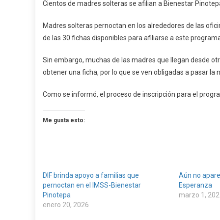
Cientos de madres solteras se afilian a Bienestar Pinote
De
Madre
Madres solteras pernoctan en los alrededores de las ofic
Solter
de las 30 fichas disponibles para afiliarse a este progra
Se
Afilian
Sin embargo, muchas de las madres que llegan desde otra
A
obtener una ficha, por lo que se ven obligadas a pasar la 
Bienes
Pinot
Como se informó, el proceso de inscripción para el progr
Me gusta esto:
DIF brinda apoyo a familias que
Aún no apare
pernoctan en el IMSS-Bienestar
Esperanza
Pinotepa
marzo 1, 202
enero 20, 2026