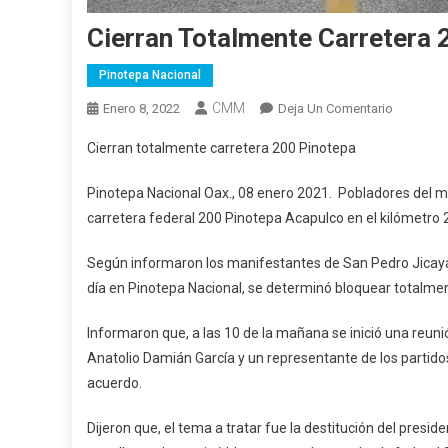
Cierran Totalmente Carretera 
Pinotepa Nacional
CMM
En
Enero 8, 2022
Deja Un Comentario
Cierran
Cierran totalmente carretera 200 Pinotepa
Totalmen
Carretera
Pinotepa Nacional Oax., 08 enero 2021. Pobladores del mu
200
carretera federal 200 Pinotepa Acapulco en el kilómetro 2
Pinotepa
Según informaron los manifestantes de San Pedro Jicayán
día en Pinotepa Nacional, se determinó bloquear totalmen
Informaron que, a las 10 de la mañana se inició una reunió
Anatolio Damián García y un representante de los partido
acuerdo.
Dijeron que, el tema a tratar fue la destitución del presi