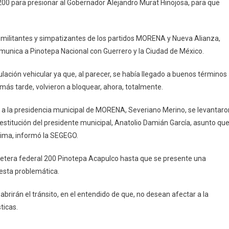
 200 para presionar al Gobernador Alejandro Murat Hinojosa, para que
militantes y simpatizantes de los partidos MORENA y Nueva Alianza,
comunica a Pinotepa Nacional con Guerrero y la Ciudad de México.
ulación vehicular ya que, al parecer, se había llegado a buenos términos
más tarde, volvieron a bloquear, ahora, totalmente.
to a la presidencia municipal de MORENA, Severiano Merino, se levantaro
 destitución del presidente municipal, Anatolio Damián García, asunto qu
ítima, informó la SEGEGO.
retera federal 200 Pinotepa Acapulco hasta que se presente una
esta problemática.
 abrirán el tránsito, en el entendido de que, no desean afectar a la
ticas.