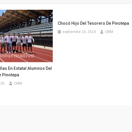
Chocó Hijo Del Tesorero De Pinotepa
septiembre 20, 2024
CMM
las En Estatal Alumnos Del
 Pinotepa
026
CMM