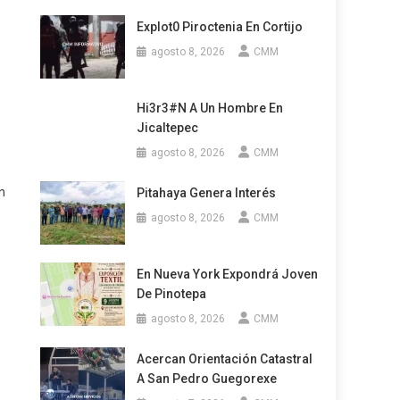
Explot0 Piroctenia En Cortijo
agosto 8, 2026
CMM
Hi3r3#n A Un Hombre En
Jicaltepec
agosto 8, 2026
CMM
n
Pitahaya Genera Interés
e
agosto 8, 2026
CMM
En Nueva York Expondrá Joven
De Pinotepa
agosto 8, 2026
CMM
Acercan Orientación Catastral
A San Pedro Guegorexe