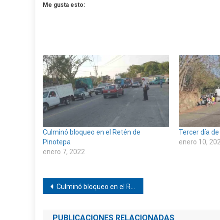
Me gusta esto:
Culminó bloqueo en el Retén de
Tercer día d
Pinotepa
enero 10, 20
enero 7, 2022
Navegación
Culminó bloqueo en el Retén de Pinotepa
de
PUBLICACIONES RELACIONADAS