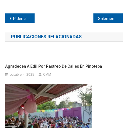
Navegación
Piden al gobernador Salomón Jara Cruz respuesta para los afectados del huracán Erick en Pinotepa Nacional, Oaxaca(Boletín de prensa)
Salomón Jara respalda el primer año de gobierno de Claudia Sheinbaum y destaca beneficios para Oaxaca
de
PUBLICACIONES RELACIONADAS
entradas
Agradecen A Edil Por Rastreo De Calles En Pinotepa
octubre 4, 2025
CMM