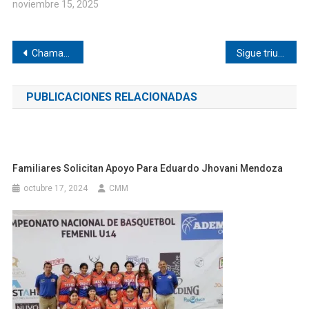
noviembre 15, 2025
Navegación
Chamaqueó Vera Salinas a Marbel
Sigue triunfando el grupo Saborcito 01 de Buenavista
de
PUBLICACIONES RELACIONADAS
entradas
Familiares Solicitan Apoyo Para Eduardo Jhovani Mendoza
octubre 17, 2024
CMM