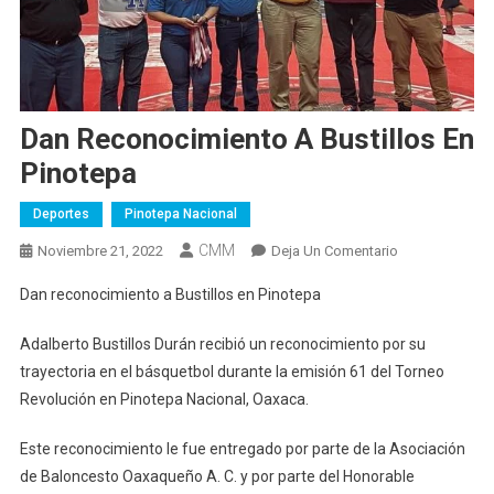
Dan Reconocimiento A Bustillos En
Pinotepa
Deportes
Pinotepa Nacional
CMM
En
Noviembre 21, 2022
Deja Un Comentario
Dan
Dan reconocimiento a Bustillos en Pinotepa
Reconocimien
A
Adalberto Bustillos Durán recibió un reconocimiento por su
Bustillos
trayectoria en el básquetbol durante la emisión 61 del Torneo
En
Revolución en Pinotepa Nacional, Oaxaca.
Pinotepa
Este reconocimiento le fue entregado por parte de la Asociación
de Baloncesto Oaxaqueño A. C. y por parte del Honorable