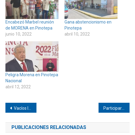
Encabezó Marbel reunión
Gana abstencionismo en
de MORENA en Pinotepa
Pinotepa
junio 10, 2022
abril 10, 2022
Peligra Morena en Pinotepa
Nacional
abril 12, 2022
Navegación
Vacíos lucen centros de acopio de Pinotepa
Participarán en competencia estatal alumnas del COBAO de Lo de Soto
de
PUBLICACIONES RELACIONADAS
entradas