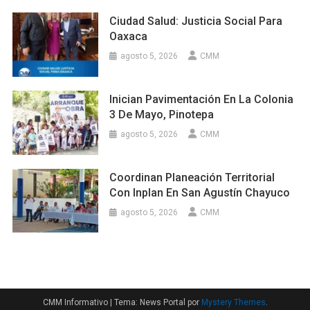
Ciudad Salud: Justicia Social Para
Oaxaca
agosto 5, 2026
CMM
Inician Pavimentación En La Colonia
3 De Mayo, Pinotepa
agosto 5, 2026
CMM
Coordinan Planeación Territorial
Con Inplan En San Agustín Chayuco
agosto 5, 2026
CMM
CMM Informativo
|
Tema: News Portal por
Mystery Themes
.