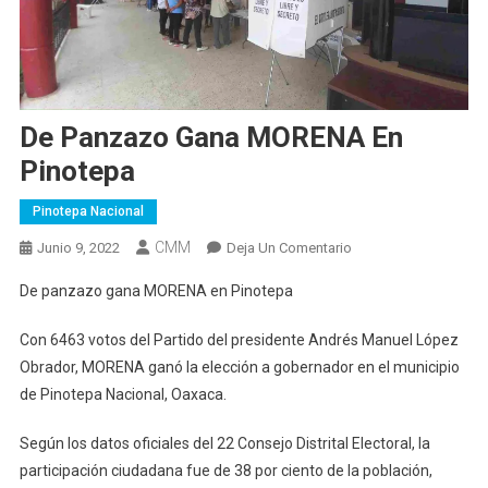
De Panzazo Gana MORENA En
Pinotepa
Pinotepa Nacional
CMM
En
Junio 9, 2022
Deja Un Comentario
De
De panzazo gana MORENA en Pinotepa
Panzazo
Gana
Con 6463 votos del Partido del presidente Andrés Manuel López
MORENA
Obrador, MORENA ganó la elección a gobernador en el municipio
En
de Pinotepa Nacional, Oaxaca.
Pinotepa
Según los datos oficiales del 22 Consejo Distrital Electoral, la
participación ciudadana fue de 38 por ciento de la población,