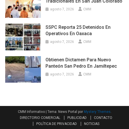
Tradicionales En San Juan Colorado
agosto 7, 2026
CMM
SSPC Reporta 25 Detenidos En
Operativos En Oaxaca
agosto 7, 2026
CMM
Obtienen Dictamen Para Nuevo
Panteón San Pedro En Jamiltepec
agosto 7, 2026
CMM
CMM Informativo
|
Tema: News Portal por
Mystery Themes
.
DIRECTORIO COMERCIAL
PUBLICIDAD
CONTACTO
POLÍTICA DE PRIVACIDAD
NOTICIAS