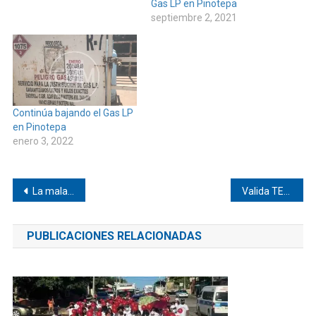
Gas LP en Pinotepa
septiembre 2, 2021
Continúa bajando el Gas LP
en Pinotepa
enero 3, 2022
Navegación
La mala ortografía como que está de moda
Valida TEEO elección en Huazolotitlan.
de
PUBLICACIONES RELACIONADAS
entradas