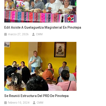
Edil Asiste A Guelaguetza Magisterial En Pinotepa
marzo 27, 2026
CMM
Se Reunió Estructura Del PRD De Pinotepa
febrero 10, 2024
CMM