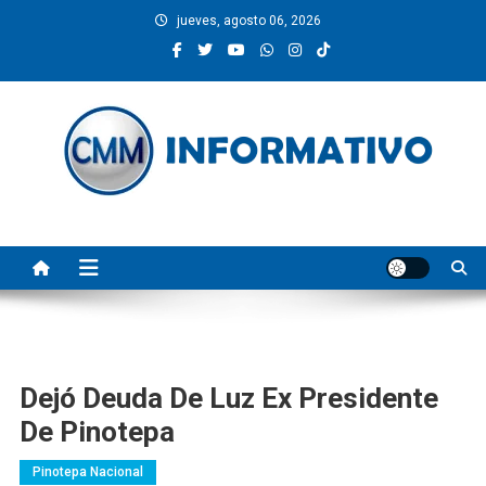
Saltar
jueves, agosto 06, 2026
al
contenido
CMM INFORMATIVO
Noticias de Pinotepa Nacional y la Costa de Oaxaca. Generamos y
producimos la información.
Dejó Deuda De Luz Ex Presidente
De Pinotepa
Pinotepa Nacional