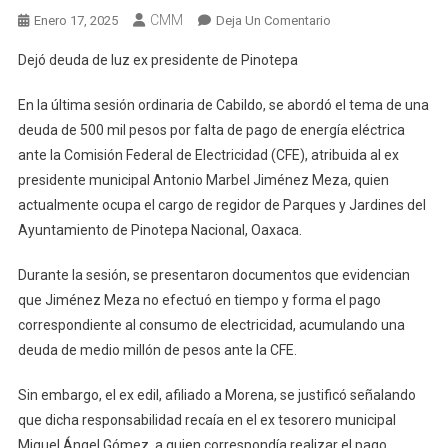
CMM
En
Enero 17, 2025
Deja Un Comentario
Dejó
Dejó deuda de luz ex presidente de Pinotepa
Deuda
De
En la última sesión ordinaria de Cabildo, se abordó el tema de una
Luz
deuda de 500 mil pesos por falta de pago de energía eléctrica
Ex
ante la Comisión Federal de Electricidad (CFE), atribuida al ex
Presidente
presidente municipal Antonio Marbel Jiménez Meza, quien
De
Pinotepa
actualmente ocupa el cargo de regidor de Parques y Jardines del
Ayuntamiento de Pinotepa Nacional, Oaxaca.
Durante la sesión, se presentaron documentos que evidencian
que Jiménez Meza no efectuó en tiempo y forma el pago
correspondiente al consumo de electricidad, acumulando una
deuda de medio millón de pesos ante la CFE.
Sin embargo, el ex edil, afiliado a Morena, se justificó señalando
que dicha responsabilidad recaía en el ex tesorero municipal
Miguel Ángel Gómez, a quien correspondía realizar el pago