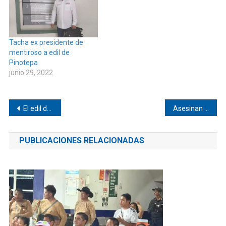
Tacha ex presidente de
mentiroso a edil de
Pinotepa
junio 29, 2022
Navegación
El edil de Jicayán asistió al Encuentro Nacional Municipal
Asesinan a joven en Santa María Cortijo
de
PUBLICACIONES RELACIONADAS
entradas